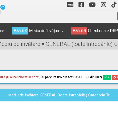
are
Pasul 3
Mediu de învățare
Pasul 4
Chestionare DR
Mediu de învățare
»
GENERAL (toate întrebările) C
Nu ești autentificat în cont!)
Ai parcurs 0
% din tot PASUL 3 (0 din 802)
0
Mediu de învățare GENERAL (toate întrebările) Categoria Tr