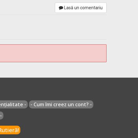
Lasă un comentariu
nțialitate -
- Cum îmi creez un cont? -
-
utieră!