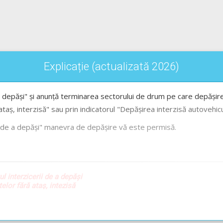
Explicație (actualizată 2026)
 a depăși" și anunță terminarea sectorului de drum pe care depășire
ataș, interzisă" sau prin indicatorul "Depășirea interzisă autovehic
erii de a depăși" manevra de depășire vă este permisă.
ul interzicerii de a depăși
lor fără ataș, intezisă
sportului de mărfuri
zisă depășirea - Lecție Audio-Video -->
Codul Rutier - Depășirea