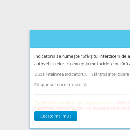
Indicatorul se numește "Sfârșitul interzicerii de
autovehiculelor, cu excepția motocicletelor fără 
După întâlnirea indicatorului "Sfârșitul interzic
Răspunsul corect este: A
Explicațiile complete ale indicatoarelor -->
Sfârșit
Depășirea autovehiculelor, cu excepția motociclete
Depășirea interzisă autovehiculelor destinate tran
Citeste mai mult
Manevra de depășire și locurile în care este inter