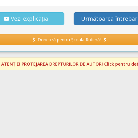
Vezi explicația
Următoarea întrebar
Donează pentru Școala Rutieră!
️
ATENȚIE! PROTEJAREA DREPTURILOR DE AUTOR!
Click pentru deta