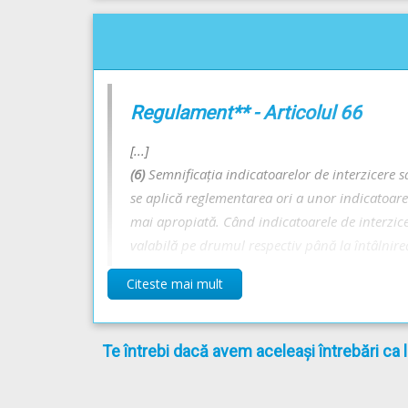
Regulament** - Articolul 66
[...]
(6)
Semnificaţia indicatoarelor de interzicere s
se aplică reglementarea ori a unor indicatoare c
mai apropiată. Când indicatoarele de interzicer
valabilă pe drumul respectiv până la întâlnirea 
Citeste mai mult
** Regulament =
REGULAMENT de aplicare a OU
Te întrebi dacă avem aceleași întrebări ca 