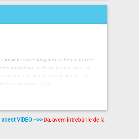
i care să precizeze lungimea sectorului pe care
cestor indicatoare încetează în intersecţia cea
area într-o localitate, semnificaţia lor este
 indicatoare dispun altfel.
în acest VIDEO
-->>
Da, avem întrebările de la