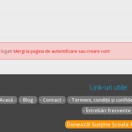
 logat!
Mergi la pagina de autentificare sau creare cont
Link-uri utile:
 Acasă -
- Blog -
- Contact -
- Termeni, condiții și confide
- Întrebări frecvente 
Donează! Susține Școala R