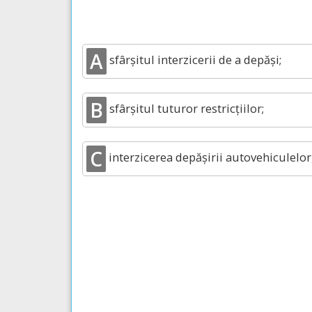
A
sfârșitul interzicerii de a depăși;
B
sfârșitul tuturor restricțiilor;
C
interzicerea depășirii autovehiculelor,