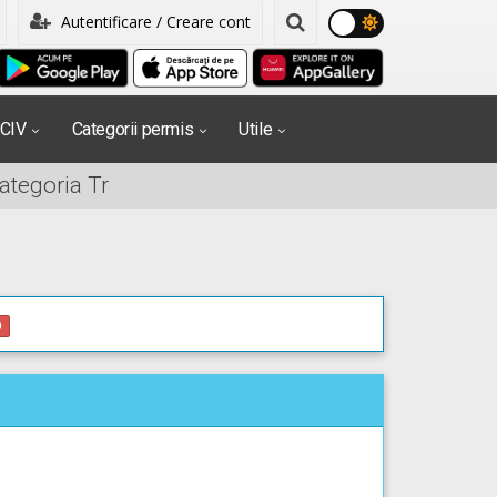
Autentificare / Creare cont
PCIV
Categorii permis
Utile
ategoria Tr
0