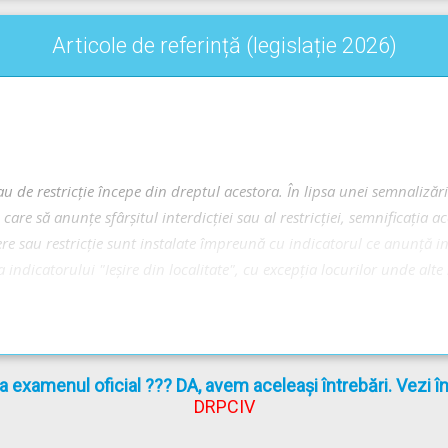
Articole de referință (legislație 2026)
au de restricţie începe din dreptul acestora. În lipsa unei semnalizăr
are să anunţe sfârşitul interdicţiei sau al restricţiei, semnificaţia a
e sau restricţie sunt instalate împreună cu indicatorul ce anunţă intr
indicatorului "Ieşire din localitate", cu excepţia locurilor unde alte
G 195/2002
actualizat
(Regulamentul codului rutier)
la examenul oficial ??? DA, avem aceleași întrebări. Vezi 
DRPCIV