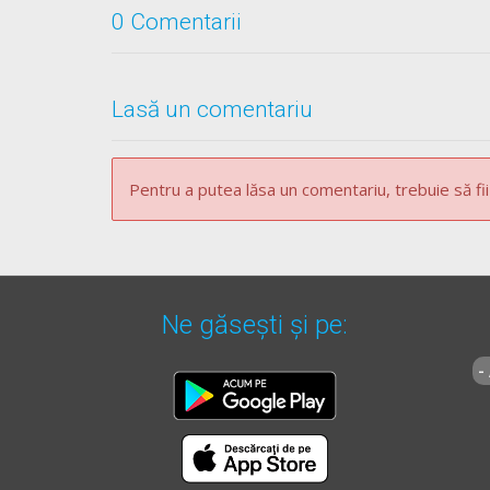
0 Comentarii
Lasă un comentariu
Pentru a putea lăsa un comentariu, trebuie să fii
Ne găsești și pe:
-