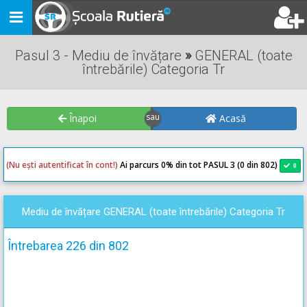
Toggle
navigation
Pasul 3 - Mediu de învățare
»
GENERAL (toate
întrebările) Categoria Tr
Înapoi
Acasă
(Nu ești autentificat în cont!)
Ai parcurs 0
% din tot PASUL 3 (0 din 802)
0
0
Mediu de învățare GENERAL (toate întrebările) Categoria Tr
Întrebarea 226 din 802