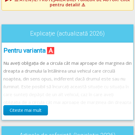
pentru detalii! ⚠️
Explicație (actualizată 2026)
Pentru varianta
A
Nu aveți obligația de a circula cât mai aproape de marginea din
dreapta a drumului la întâlnirea unui vehicul care circulă
noaptea, din sens opus, indiferent dacă drumul este sau nu
iluminat. Este posibil să încurcați această situație cu situația în
care sunteți depășit de un alt vehicul, caz în care aveți
obligația de a circula cât mai aproape de marginea din dreapta
a părții carosabile sau a benzii pe care vă deplasați și să nu
Citeste mai mult
măriți viteza de deplasare. Acordați atenție acestor două
situații pentru a nu le confunda!