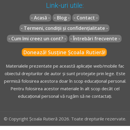
Răspunsul corect este: B
înaintea efectuării oricărei manevre sau
pentru evitarea
Link-uri utile:
unui pericol imediat
.
- Acasă -
- Blog -
- Contact -
Recomandări:
- Termeni, condiții și confidențialitate -
Folosirea corectă a sistemului de iluminare și semnalizare -
Regulament** - Articolul 113
Lecție Audio-Video -->
Codul Rutier - Starea tehnică a
- Cum îmi creez un cont? -
- Întrebări frecvente -
vehiculelor și sistemul de iluminare și semnalizare luminoasă
(1)
Mijloacele de avertizare sonoră trebuie folosite de la o
Obligațiile și interdicțiile conducătorilor de vehicule în timpul
distanţă de cel puţin 25 m faţă de cei cărora li se
Donează! Susține Școala Rutieră!
deplasării - Lecție Audio-Video -->
Codul Rutier - Obligații,
adresează, pe o durata de timp care să asigure
interdicții și conducerea agresivă
Materialele prezentate pe această aplicație web/mobile fac
perceperea semnalului şi fără să îi determine pe aceştia la
obiectul drepturilor de autor și sunt protejate prin lege. Este
manevre ce pot pune în pericol siguranţa circulaţiei.
permisă folosirea acestora doar în scop educațional personal.
[...]
Pentru folosirea acestor materiale în alt scop decât cel
educațional personal vă rugăm să ne contactați.
** Regulament =
REGULAMENT de aplicare a OUG 195/2002
actualizat
(Regulamentul codului rutier)
© Copyright Școala Rutieră 2026. Toate drepturile rezervate.