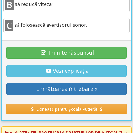
B
să reducă viteza;
C
să folosească avertizorul sonor.
Trimite răspunsul
Vezi explicația
Următoarea întrebare »
Donează pentru Școala Rutieră!
⚠️
ATENȚIE! PROTEJAREA DREPTURILOR DE AUTOR!
Click