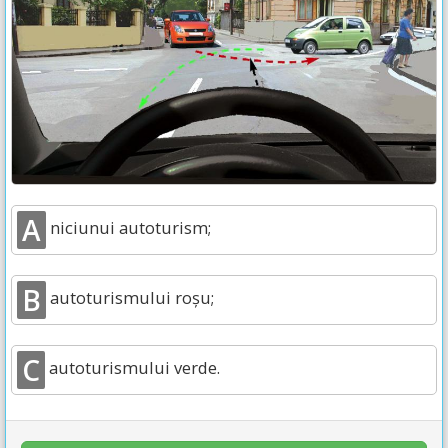
A
niciunui autoturism;
B
autoturismului roșu;
C
autoturismului verde.