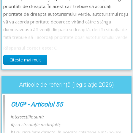
priorității de dreapta. În acest caz trebuie să acordați
prioritate de dreapta autoturismului verde, autoturismul roșu
vă va acorda prioritate deoarece virând către stânga
dumneavoastră îi veniți din partea dreaptă, deci în situația de
față trebuie să-i acordați prioritate doar autoturismului verde.
Răspunsul corect este: C
Citeste mai mult
Recomandări:
Regula priorității de dreapta, cazurile în care se aplică și
exemple concrete - Lecție Audio-Video -->
Codul Rutier -
Articole de referință (legislație 2026)
Prioritatea de trecere acordată prin lege
OUG* - Articolul 55
Intersecțiile sunt:
a)
cu circulație nedirijată;
b)
cu circulație dirijată. În aceasta categorie sunt incluse