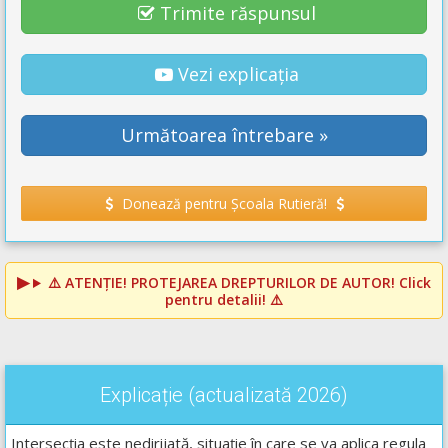
Trimite răspunsul
Vezi explicația
Următoarea întrebare »
Donează pentru Școala Rutieră!
⚠️
ATENȚIE! PROTEJAREA DREPTURILOR DE AUTOR!
Click
pentru detalii! ⚠️
Explicație (actualizată 2026)
Intersecția este nedirijată, situație în care se va aplica regula