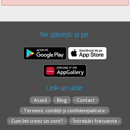
vehiculelor cu care se intersectează și care circulă din
partea dreapta.
[...]
Ne găsești și pe:
* OUG =
ORDONANŢĂ DE URGENŢĂ nr. 195 din 12 decembrie
2002
actualizată
(Codul rutier)
Link-uri utile:
- Acasă -
- Blog -
- Contact -
- Termeni, condiții și confidențialitate -
- Cum îmi creez un cont? -
- Întrebări frecvente -