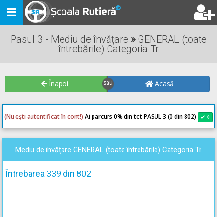
Toggle
navigation
Pasul 3 - Mediu de învățare
»
GENERAL (toate
întrebările) Categoria Tr
Înapoi
Acasă
(Nu ești autentificat în cont!)
Ai parcurs 0
% din tot PASUL 3 (0 din 802)
0
0
Mediu de învățare GENERAL (toate întrebările) Categoria Tr
Întrebarea 339 din 802