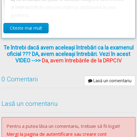
și intersecțiile în care circulația se desfășoară în sens
giratoriu.
Citeste mai mult
OUG* - Articolul 57
Te întrebi dacă avem aceleași întrebări ca la examenul
(1)
La intersecţiile cu circulaţie nedirijată, conducătorul
oficial ??? DA, avem aceleași întrebări. Vezi în acest
de vehicul este obligat să cedeze trecerea vehiculelor care
VIDEO
-->>
Da, avem întrebările de la DRPCIV
vin din partea dreapta, în condiţiile stabilite prin
regulament.
0 Comentarii
Lasă un comentariu
[...]
Lasă un comentariu
OUG* - Articolul 59
[...]
(2)
În intersecții, conducătorii vehiculelor care virează
Pentru a putea lăsa un comentariu, trebuie să fii logat!
spre stânga sunt obligați să acorde prioritate de trecere
Mergi la pagina de autentificare sau creare cont