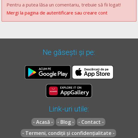
[...]
Pentru a putea lăsa un comentariu, trebuie să fii logat!
Mergi la pagina de autentificare sau creare cont
Regulament** - Articolul 107
(1)
La intersecţiile prevăzute cu indicatoare şi/sau cu
marcaje pentru semnalizarea direcţiei de mers,
Ne găsești și pe:
conducătorii de vehicule trebuie să se încadreze pe
benzile corespunzătoare direcţiei de mers voite cu cel
puţin 50 m înainte de intersecţie şi sunt obligaţi să
respecte semnificaţia indicatoarelor şi marcajelor.
[...]
Regulament** - Articolul 77
Link-uri utile:
[...]
- Acasă -
- Blog -
- Contact -
(2)
Marcajul longitudinal format dintr-o linie continuă
- Termeni, condiții și confidențialitate -
simplă sau dublă interzice încălcarea acestuia.