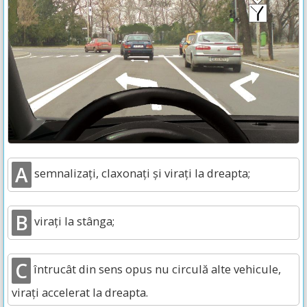
A
semnalizați, claxonați și virați la dreapta;
B
virați la stânga;
C
întrucât din sens opus nu circulă alte vehicule,
virați accelerat la dreapta.