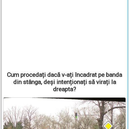
Cum procedați dacă v-ați încadrat pe banda
din stânga, deși intenționați să virați la
dreapta?