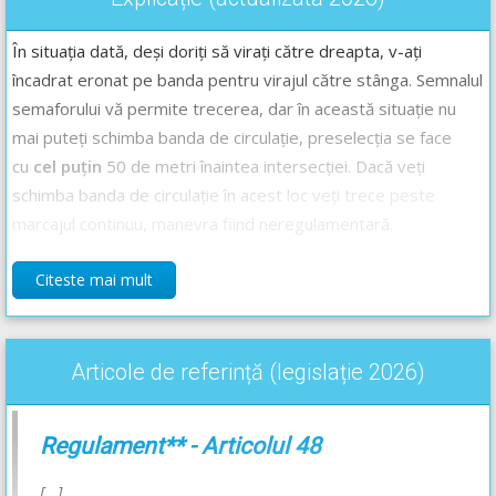
În situația dată, deși doriți să virați către dreapta, v-ați
încadrat eronat pe banda pentru virajul către stânga. Semnalul
semaforului vă permite trecerea, dar în această situație nu
mai puteți schimba banda de circulație, preselecția se face
cu
cel puțin
50 de metri înaintea intersecției. Dacă veți
schimba banda de circulație în acest loc veți trece peste
marcajul continuu, manevra fiind neregulamentară.
Prin urmare, în situația dată, trebuie să vă continuați
Citeste mai mult
deplasarea respectând semnificația marcajului aplicat pe
banda de circulație pe care vă aflați, virând către stânga.
Respectarea marcajului aplicat pe banda pe care vă aflați este
Articole de referință (legislație 2026)
obligatorie.
Răspunsul corect este: B
Regulament** - Articolul 48
Recomandări:
[...]