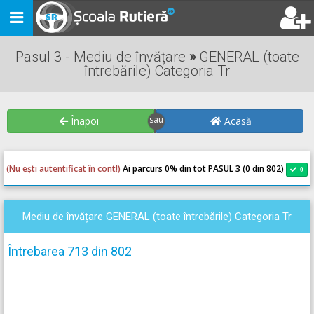
Toggle
navigation
Pasul 3 - Mediu de învățare
»
GENERAL (toate
întrebările) Categoria Tr
Înapoi
Acasă
(Nu ești autentificat în cont!)
Ai parcurs 0
% din tot PASUL 3 (0 din 802)
0
0
Mediu de învățare GENERAL (toate întrebările) Categoria Tr
Întrebarea 713 din 802