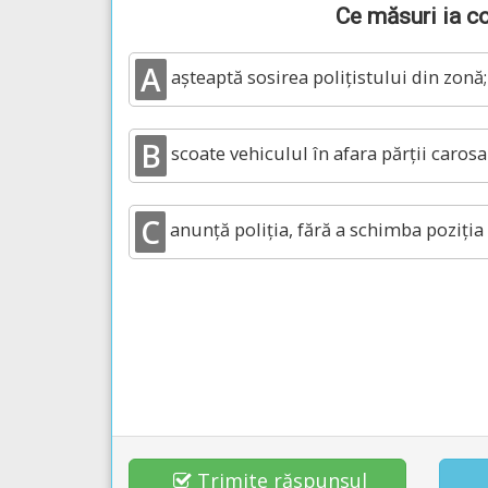
Ce măsuri ia co
A
așteaptă sosirea polițistului din zonă;
B
scoate vehiculul în afara părții carosab
C
anunță poliția, fără a schimba poziția 
Trimite răspunsul