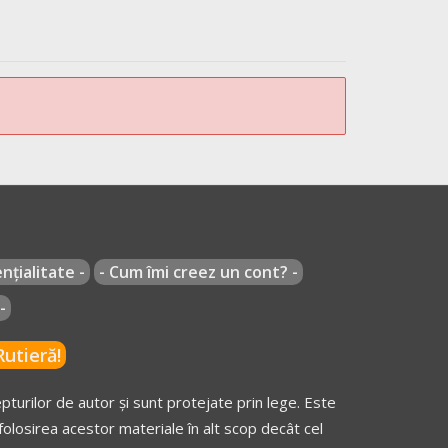
nțialitate -
- Cum îmi creez un cont? -
-
utieră!
turilor de autor și sunt protejate prin lege. Este
olosirea acestor materiale în alt scop decât cel