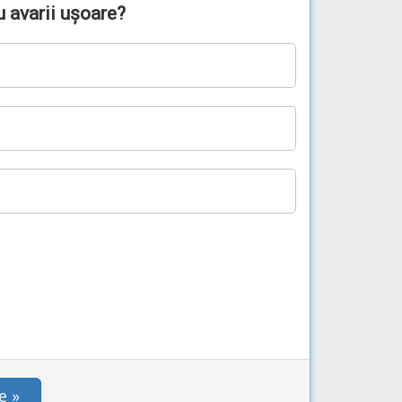
u avarii ușoare?
e »