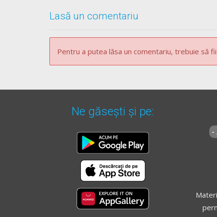
Lasă un comentariu
Pentru a putea lăsa un comentariu, trebuie să fii
Ne găsești și pe:
-
Materi
perm