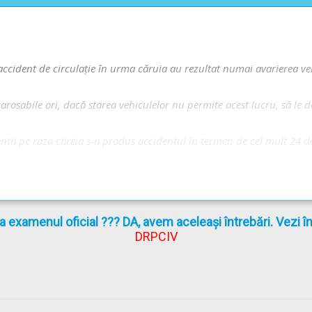
 Audio-Video -->
Obligații și interdicții în caz de accident
entului ori modificarea sau ștergerea urmelor acestuia - Lecție Audio
ontravenții
accident de circulație în urma căruia au rezultat numai avarierea ve
 carosabile ori, dacă starea vehiculelor nu permite acest lucru, să l
tentă pe raza căreia s-a produs accidentul în termen de cel mult 24 
in. (1) lit. b)*):
atare amiabilă de accident, în condițiile legii;
re facultativă de avarii auto, iar accidentul de circulație a avut ca
la examenul oficial ??? DA, avem aceleași întrebări. Vezi 
DRPCIV
 decembrie 2002
actualizată
(Codul rutier)