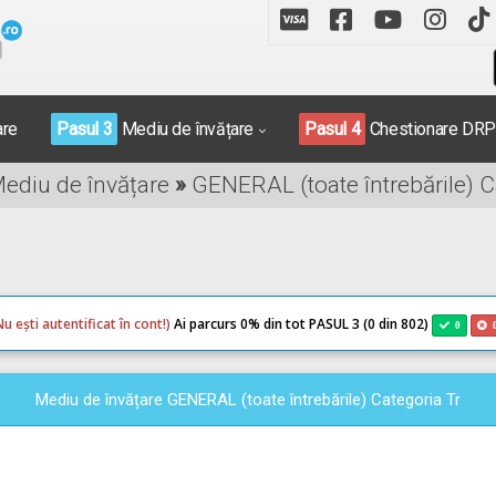
are
Pasul 3
Mediu de învățare
Pasul 4
Chestionare DR
Mediu de învățare
»
GENERAL (toate întrebările) C
Nu ești autentificat în cont!)
Ai parcurs 0
% din tot PASUL 3 (0 din 802)
0
Mediu de învățare GENERAL (toate întrebările) Categoria Tr