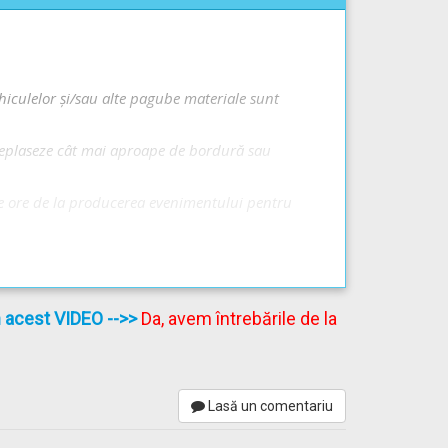
-Video -->
Infracțiuni privind circulația pe
hiculelor și/sau alte pagube materiale sunt
e deplaseze cât mai aproape de bordură sau
de ore de la producerea evenimentului pentru
 rezultat numai avarierea propriului vehicul.
în acest VIDEO
-->>
Da, avem întrebările de la
Lasă un comentariu