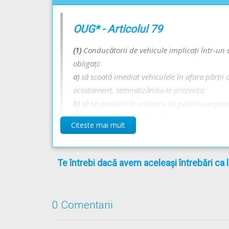
Obligații și interdicții în caz de accident - Lecție
Infracțiuni în legătură cu părăsirea locului accid
OUG* - Articolul 79
drumurile publice; Diferența dintre infracțiuni și c
(1)
Conducătorii de vehicule implicați într-un 
obligați:
a)
să scoată imediat vehiculele în afara părții
acostament, semnalizându-le prezența;
b)
să se prezinte la unitatea de poliție compe
întocmirea documentelor de constatare.
Citeste mai mult
(2)
Se exceptează de la obligațiile prevăzute la al
a)
conducătorii vehiculelor care încheie o const
b)
conducătorul de vehicul care deține o asigura
Te întrebi dacă avem aceleași întrebări ca 
* OUG =
ORDONANŢĂ DE URGENŢĂ nr. 195 din 12
0 Comentarii