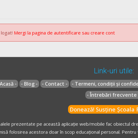
 logat!
Mergi la pagina de autentificare sau creare cont
Link-uri utile:
 Acasă -
- Blog -
- Contact -
- Termeni, condiții și confide
- Întrebări frecvente 
Donează! Susține Școala R
alele prezentate pe această aplicație web/mobile fac obiectul drep
isă folosirea acestora doar în scop educațional personal. Pentru f