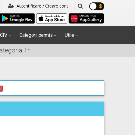
Autentificare / Creare cont
PCIV
Categorii permis
Utile
ategoria Tr
0