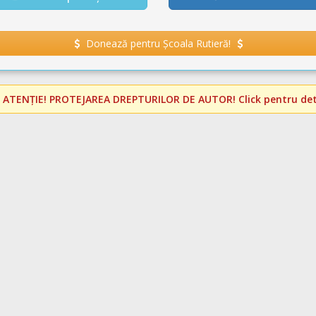
Donează pentru Școala Rutieră!
️
ATENȚIE! PROTEJAREA DREPTURILOR DE AUTOR!
Click pentru deta