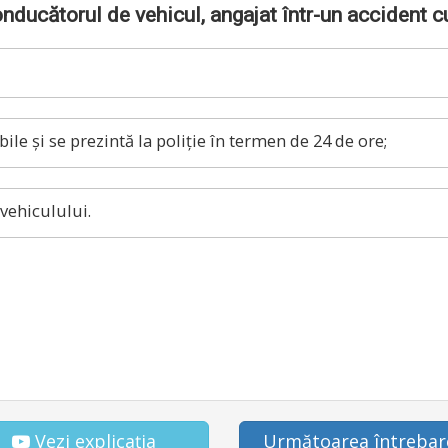
nducătorul de vehicul, angajat într-un accident c
ile și se prezintă la poliție în termen de 24 de ore;
vehiculului.
Vezi explicația
Următoarea întrebar