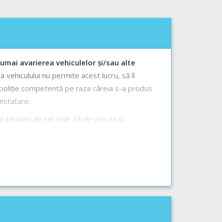
umai avarierea vehiculelor și/sau alte
a vehiculului nu permite acest lucru, să îl
poliție competentă pe raza căreia s-a produs
nstatare.
în termen de cel mult 24 de ore de la
a rezultat numai avarierea propriului vehicul.