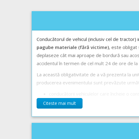
Conducătorul de vehicul (inclusiv cel de tractor) 
pagube materiale
(fără victime)
, este obligat 
deplaseze cât mai aproape de bordură sau acost
accidentul în termen de cel mult 24 de ore de 
La această obligativitate de a vă prezenta la un
producerea evenimentului sunt prevăzute următo
conducătorii vehiculelor care încheie o const
conducătorul de vehicul care deține o asigur
Citeste mai mult
Răspunsul corect este: B
Recomandări: