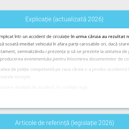
Explicație (actualizată 2026)
implicat într-un accident de circulație
în urma căruia au rezultat n
să scoată imediat vehiculul în afara parții carosabile ori, dacă stare
ament, semnalizându-i prezența și să se prezinte la unitatea de 
la producerea evenimentului pentru întocmirea documentelor de co
itatea de poliție competentă pe raza căreia s-a produs accidentul 
arele excepții:
atare amiabilă de accident, în condițiile legii;
are facultativă de avarii auto, iar accidentul de circulație a avut c
Articole de referință (legislație 2026)