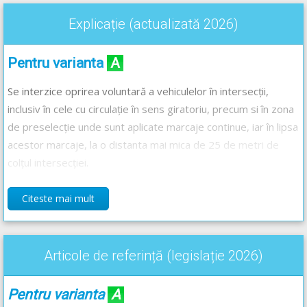
Explicație (actualizată 2026)
Pentru varianta
A
Se interzice oprirea voluntară a vehiculelor în intersecții,
inclusiv în cele cu circulație în sens giratoriu, precum si în zona
de preselecție unde sunt aplicate marcaje continue, iar în lipsa
acestor marcaje, la o distanta mai mica de 25 de metri de
colțul intersecției.
Citeste mai mult
Pentru varianta
B
Legislația rutieră nu prevede că pe drumurile cu prioritate se
Articole de referință (legislație 2026)
interzice oprirea voluntară a vehiculelor.
Pentru varianta
A
Pentru varianta
C