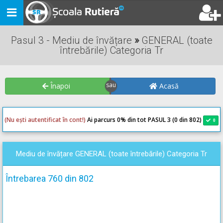
Toggle
navigation
Pasul 3 - Mediu de învățare
»
GENERAL (toate
întrebările) Categoria Tr
Înapoi
Acasă
(Nu ești autentificat în cont!)
Ai parcurs 0
% din tot PASUL 3 (0 din 802)
0
0
Mediu de învățare GENERAL (toate întrebările) Categoria Tr
Întrebarea 760 din 802