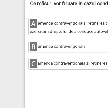
Ce măsuri vor fi luate în cazul con
A
amendă contravențională, reținerea ce
exercitării dreptului de a conduce autove
B
amendă contravențională;
C
amendă contravențională și reținerea c