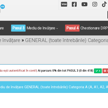
are
Pasul 3
Mediu de învățare
Pasul 4
Chestionare DR
e învățare
»
GENERAL (toate întrebările) Categoria
Nu ești autentificat în cont!)
Ai parcurs 0
% din tot PASUL 3 (0 din 418)
0
diu de învățare GENERAL (toate întrebările) Categoria A (A, A1, A2, 