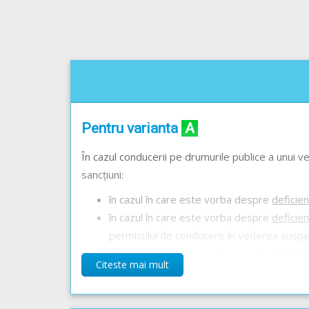
Pentru varianta
A
În cazul conducerii pe drumurile publice a unui ve
sancțiuni:
în cazul în care este vorba despre
deficie
în cazul în care este vorba despre
deficie
permisului de conducere în vederea suspen
drept de circulație pentru o perioadă de 15 
Citeste mai mult
Pentru varianta
B