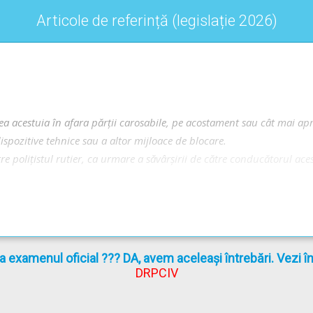
Articole de referință (legislație 2026)
dă contravențională, însă pe lângă aceasta se aplică și sancțiunil
orectă.
 contravențională și reținerea certificatului de înmatriculare, însă
ea acestuia în afara părții carosabile, pe acostament sau cât mai a
in urmare, varianta C de răspuns nu poate fi corectă.
ispozitive tehnice sau a altor mijloace de blocare.
e polițistul rutier, ca urmare a săvârșirii de către conducătorul aces
rea altor sancțiuni și măsuri tehnico-administrative - Lecție Audio-V
la examenul oficial ??? DA, avem aceleași întrebări. Vezi 
cu amenda prevăzută în clasa a III-a de sancțiuni următoarele fapte să
DRPCIV
troducere în sancțiunile contravenționale; Contravenții clasa I; Apli
l sau forestier, remorcă sau tramvai cu deficiențe majore la sistem
-->
Contravenții clasa a II-a; Suspendare permis 30 de zile; Aplicare 
 ori când acestea lipsesc;