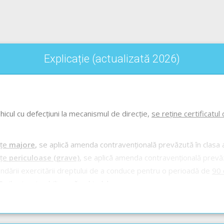
Explicație (actualizată 2026)
hicul cu defecțiuni la mecanismul de direcție,
se reține certificatul
nțe
majore
,
se aplică amenda contravențională prevăzută în clasa a 
nțe
periculoase (grave)
,
se aplică amenda contravențională prevăzu
dării exercitării dreptului de a conduce pentru o perioadă de
90 
zile și se imobilizează vehiculul.