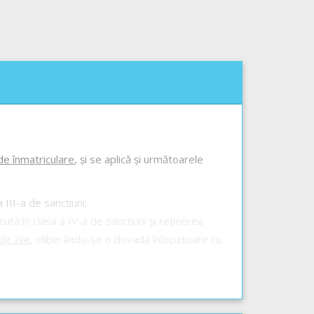
 de înmatriculare
, și se aplică și următoarele
III-a de sancțiuni;
tă în clasa a IV-a de sancțiuni și reținerea
de zile
, eliberându-se o dovadă înlocuitoare cu