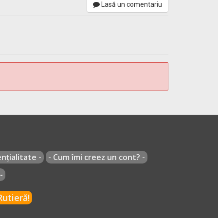
Lasă un comentariu
 4 puncte de penalizare
 Aplicare 6 puncte de penalizare
cţiunii complementare a suspendării exercitării
ricol sau forestier ori tramvai a următoarelor
nțialitate -
- Cum îmi creez un cont? -
-
utieră!