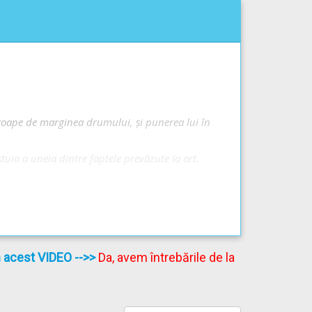
e și măsurile enumerate la varianta A de răspuns.
 pe lângă aceasta se aplică și sancțiunile și
proape de marginea drumului, și punerea lui în
tuia a uneia dintre faptele prevăzute la art.
ideo -->
Alte sancțiuni contravenționale și măsuri
în acest VIDEO
-->>
Da, avem întrebările de la
vârșite de persoane fizice:
care 2 puncte de penalizare
ul de frânare sau mecanismul de direcție, la
3 puncte de penalizare