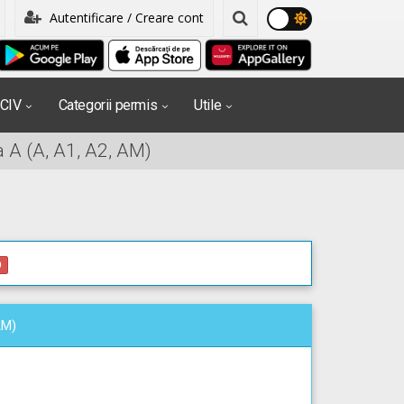
Autentificare / Creare cont
PCIV
Categorii permis
Utile
 A (A, A1, A2, AM)
0
AM)