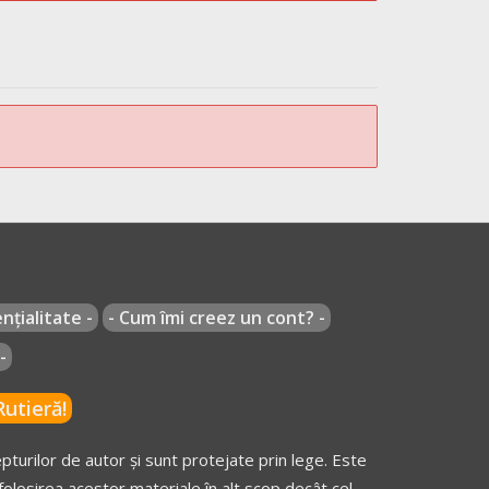
nțialitate -
- Cum îmi creez un cont? -
-
utieră!
turilor de autor și sunt protejate prin lege. Este
olosirea acestor materiale în alt scop decât cel