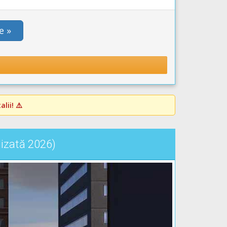
e »
lii! ⚠️
lizată 2026)