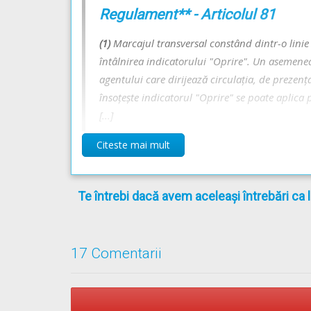
Regulament** - Articolul 81
Răspunsul corect este: A
(1)
Marcajul transversal constând dintr-o linie 
întâlnirea indicatorului "Oprire". Un asemene
agentului care dirijează circulaţia, de prezenţa
Recomandări:
însoţeşte indicatorul "Oprire" se poate aplica 
Explicația completă a indicatorului -->
Oprire
[...]
Comportamentul conducătorului de vehicul la indi
Citeste mai mult
** Regulament =
REGULAMENT de aplicare a OU
Te întrebi dacă avem aceleași întrebări ca 
17 Comentarii