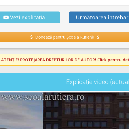
Vezi explicația
Următoarea întrebar
Donează pentru Școala Rutieră!
️
ATENȚIE! PROTEJAREA DREPTURILOR DE AUTOR!
Click pentru deta
Explicație video (actua