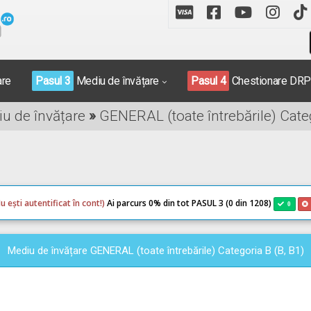
are
Pasul 3
Mediu de învățare
Pasul 4
Chestionare DR
iu de învățare
»
GENERAL (toate întrebările) Categ
u ești autentificat în cont!)
Ai parcurs 0
% din tot PASUL 3 (0 din 1208)
0
Mediu de învățare GENERAL (toate întrebările) Categoria B (B, B1)