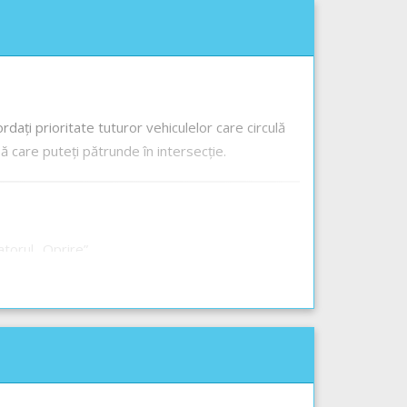
cordați prioritate tuturor vehiculelor care circulă
ă care puteți pătrunde în intersecție.
atorul „Oprire”.
litate pe semnalele date de aceștia, asigurarea se
ntra în intersecție o dată cu autoutilitara și