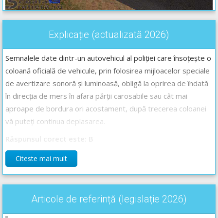
Explicație (actualizată 2026)
Semnalele date dintr-un autovehicul al poliției care însoțește o
coloană oficială de vehicule, prin folosirea mijloacelor speciale
de avertizare sonoră și luminoasă, obligă la oprirea de îndată
în direcția de mers în afara părții carosabile sau cât mai
aproape de bordura ori acostament, după trecerea coloanei
vă puteți continua deplasarea.
Răspunsul corect este: B
Citeste mai mult
Recomandări:
Semnalele speciale de avertizare, luminoase sau sonore -
Lecție Audio-Video -->
Codul Rutier - Semnalele speciale de
Articole de referință (legislație 2026)
avertizare, luminoase sau sonore