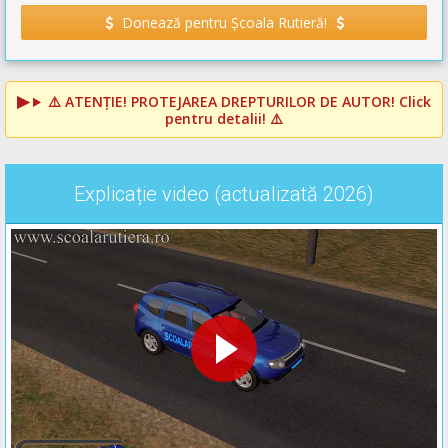
Donează pentru Școala Rutieră!
⚠️
ATENȚIE! PROTEJAREA DREPTURILOR DE AUTOR!
Click
pentru detalii! ⚠️
Explicație video (actualizată 2026)