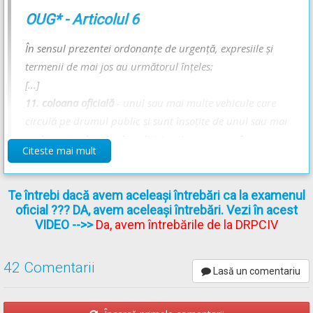
Semnalele polițiștilor rutieri explicate - Lecție Audio-Video --
>
Codul Rutier - Semnalele polițistului rutier
OUG* - Articolul 6
În sensul prezentei ordonanţe de urgenţă, expresiile şi
termenii de mai jos au următorul înţeles:
[...]
11. coloana oficială
- unul sau mai multe vehicule care
circulă pe drumul public şi sunt însoţite de unul sau mai
multe autovehicule ale poliţiei rutiere, care au în
Citeste mai mult
funcţiune semnale speciale de avertizare sonore şi
luminoase
de culoare roşie
;
[...]
Te întrebi dacă avem aceleași întrebări ca la examenul
oficial ??? DA, avem aceleași întrebări. Vezi în acest
VIDEO
-->>
Da, avem întrebările de la DRPCIV
OUG* - Articolul 32
42 Comentarii
Lasă un comentariu
(1)
Semnalele speciale de avertizare luminoase sunt emise
intermitent de dispozitivele de iluminare montate pe
autovehicule şi au următoarele semnificaţii: