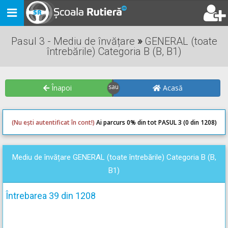
Toggle
navigation
Pasul 3 - Mediu de învățare
»
GENERAL (toate
întrebările) Categoria B (B, B1)
Înapoi
Acasă
(Nu ești autentificat în cont!)
Ai parcurs 0
% din tot PASUL 3 (0 din 1208)
0
0
Mediu de învățare GENERAL (toate întrebările) Categoria B (B,
B1)
Întrebarea 39 din 1208