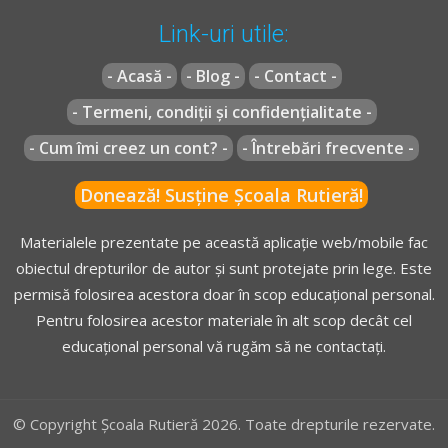
în funcţiune mijloacele speciale de avertizare luminoasă
de culoare roşie şi sonore.
Link-uri utile:
[...]
- Acasă -
- Blog -
- Contact -
- Termeni, condiții și confidențialitate -
* OUG =
ORDONANŢĂ DE URGENŢĂ nr. 195 din 12 decembrie
- Cum îmi creez un cont? -
- Întrebări frecvente -
2002
actualizată
(Codul rutier)
Donează! Susține Școala Rutieră!
Materialele prezentate pe această aplicație web/mobile fac
obiectul drepturilor de autor și sunt protejate prin lege. Este
permisă folosirea acestora doar în scop educațional personal.
Pentru folosirea acestor materiale în alt scop decât cel
educațional personal vă rugăm să ne contactați.
© Copyright Școala Rutieră 2026. Toate drepturile rezervate.