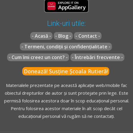
luneta ultimului vagon în partea din spate stânga sus;
e)
la vehiculul care tractează o remorcă, pe parbrizul
vehiculului în partea din dreapta jos și pe caroseria
Link-uri utile:
remorcii în partea din spate stânga sus.
- Acasă -
- Blog -
- Contact -
- Termeni, condiții și confidențialitate -
OUG* - Articolul 50
- Cum îmi creez un cont? -
- Întrebări frecvente -
[...]
(4)
Viteza maximă admisă în afara localităţilor pentru
Donează! Susține Școala Rutieră!
autovehiculele ai căror conducători au mai puţin de un
an practică de conducere sau pentru persoanele care
Materialele prezentate pe această aplicație web/mobile fac
efectuează pregătirea practică în vederea obţinerii
obiectul drepturilor de autor și sunt protejate prin lege. Este
permisului de conducere este cu 20 km/h mai mică decât
permisă folosirea acestora doar în scop educațional personal.
viteza maximă admisă pentru categoria din care fac
Pentru folosirea acestor materiale în alt scop decât cel
parte autovehiculele conduse.
educațional personal vă rugăm să ne contactați.