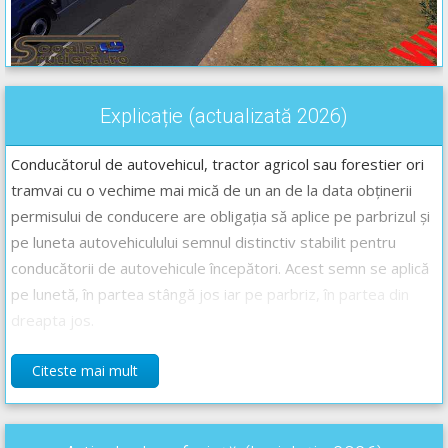
Explicație (actualizată 2026)
Conducătorul de autovehicul, tractor agricol sau forestier ori
tramvai cu o vechime mai mică de un an de la data obținerii
permisului de conducere are obligația să aplice pe parbrizul și
pe luneta autovehiculului semnul distinctiv stabilit pentru
conducătorii de autovehicule începători. Acest semn se aplică
pe lunetă, în partea stângă jos iar pe parbriz, în partea din
dreapta jos.
Aceștia mai au și obligația de a circula, în afara localităților, cu
Citeste mai mult
20 km/h mai puțin decât viteza maximă admisă pentru
categoria din care face parte autovehiculul condus. De
exemplu, pe autostrăzi cu maxim 110 km/h, pe drumurile