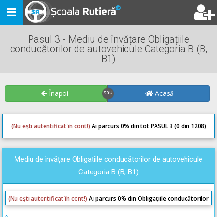
Toggle
navigation
Pasul 3 - Mediu de învățare Obligațiile
conducătorilor de autovehicule Categoria B (B,
B1)
Înapoi
Acasă
(Nu ești autentificat în cont!)
Ai parcurs 0
% din tot PASUL 3 (0 din 1208)
0
0
Mediu de învățare Obligațiile conducătorilor de autovehicule
Categoria B (B, B1)
(Nu ești autentificat în cont!)
Ai parcurs 0% din Obligațiile conducătorilor
de autovehicule