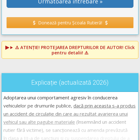
Următoarea întrebare »
Donează pentru Școala Rutieră!
⚠️
ATENȚIE! PROTEJAREA DREPTURILOR DE AUTOR!
Click
pentru detalii! ⚠️
Explicație (actualizată 2026)
Adoptarea unui comportament agresiv în conducerea
vehiculelor pe drumurile publice,
dacă prin aceasta s-a produs
un accident de circulație din care au rezultat avarierea unui
vehicul sau alte pagube materiale
(însemnând un accident
rutier fără victime), se sancționează cu amenda prevăzută
în
clasa a III-a de sancțiuni
și cu suspendarea dreptului de a