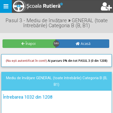
Toggle
navigation
Pasul 3 - Mediu de învățare
»
GENERAL (toate
întrebările) Categoria B (B, B1)
Înapoi
Acasă
(Nu ești autentificat în cont!)
Ai parcurs 0
% din tot PASUL 3 (0 din 1208)
0
0
Mediu de învățare GENERAL (toate întrebările) Categoria B (B,
B1)
Întrebarea 1032 din 1208