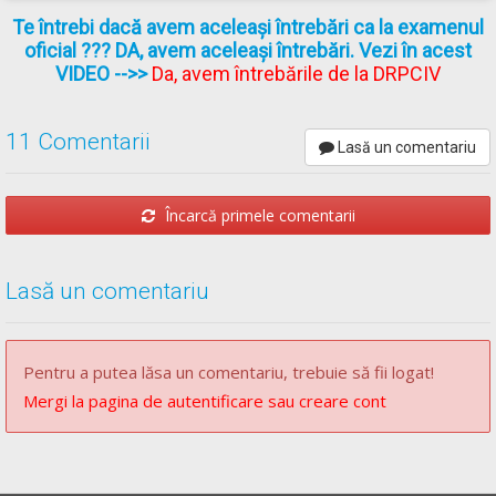
Suspendare permis 90 sau 120 de zile și contravenții din clasa a
IV-a - Lecție Audio-Video -->
Contravenții clasa a IV-a;
[...]
Te întrebi dacă avem aceleași întrebări ca la examenul
Suspendare permis 90 sau 120 de zile; Aplicare 6 puncte de
oficial ??? DA, avem aceleași întrebări. Vezi în acest
i)
adoptarea unui comportament agresiv în conducerea
penalizare
VIDEO
-->>
Da, avem întrebările de la DRPCIV
vehiculelor pe drumurile publice.
11 Comentarii
Lasă un comentariu
OUG* - Articolul 101
[...]
Încarcă primele comentarii
(3)
Constituie contravenție și se sancționează cu amenda
prevăzută în clasa a III-a de sancțiuni și cu aplicarea
sancțiunii contravenționale complementare a suspendării
Lasă un comentariu
dreptului de a conduce pentru o perioada de 60 de zile
săvârșirea de către conducătorul de autovehicul, tractor
agricol sau forestier ori tramvai a următoarelor fapte:
Pentru a putea lăsa un comentariu, trebuie să fii logat!
[...]
Mergi la pagina de autentificare sau creare cont
h)
adoptarea unui comportament agresiv în conducerea
vehiculelor pe drumurile publice, dacă prin aceasta s-a
produs un accident de circulație din care au rezultat