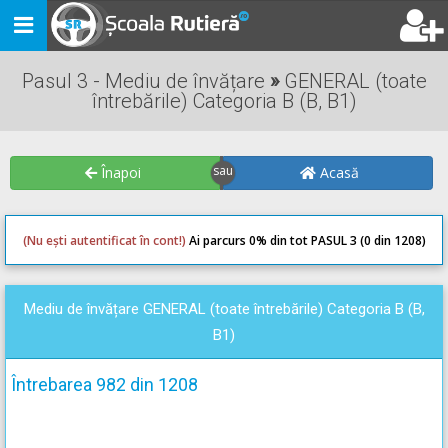
Toggle
navigation
Pasul 3 - Mediu de învățare
»
GENERAL (toate
întrebările) Categoria B (B, B1)
Înapoi
Acasă
(Nu ești autentificat în cont!)
Ai parcurs 0
% din tot PASUL 3 (0 din 1208)
0
0
Mediu de învățare GENERAL (toate întrebările) Categoria B (B,
B1)
Întrebarea 982 din 1208