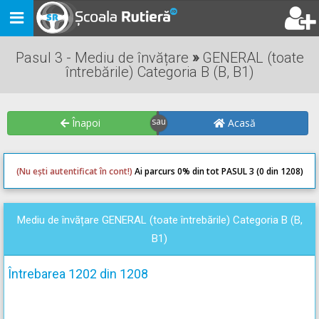
Toggle
navigation
Pasul 3 - Mediu de învățare
»
GENERAL (toate
întrebările) Categoria B (B, B1)
Înapoi
Acasă
(Nu ești autentificat în cont!)
Ai parcurs 0
% din tot PASUL 3 (0 din 1208)
0
0
Mediu de învățare GENERAL (toate întrebările) Categoria B (B,
B1)
Întrebarea 1202 din 1208