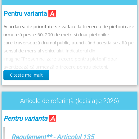
Pentru varianta
A
Acordarea de prioritate se va face la trecerea de pietoni care
urmează peste 50-200 de metri și doar pietonilor
care traversează drumul public, atunci când aceștia se află pe
sensul de mers al vehiculului. Indicatorul din
imagine “Presemnalizare trecere pentru pietoni” doar
avertizează că urmează o trecere pentru pietoni,
acesta
nu
obligă la acordarea de prioritate.
Citeste mai mult
Pentru varianta
B
Articole de referință (legislație 2026)
Legislația rutieră nu prevede, ca măsură, să claxonați, pentru
a avertiza pietonii. Claxonarea se va folosi pentru a preveni un
Pentru varianta
A
pericol imediat. Trebuie să ținem cont că semnalizarea
sonoră, precum claxonarea, este permisă doar de la o
Regulament** - Articolul 135