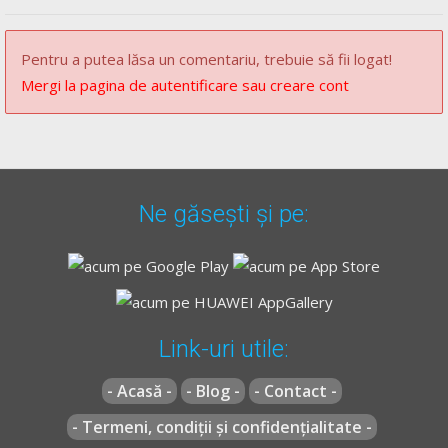
Recomandări:
manevre ce pot pune în pericol siguranţa circulaţiei.
[...]
Explicația completă a indicatorului -->
Presemnalizare trecere
Pentru a putea lăsa un comentariu, trebuie să fii logat!
de pietoni
Mergi la pagina de autentificare sau creare cont
Explicația completă a indicatorului -->
Trecere pentru pietoni
Pentru varianta
C
Obligații la trecerea pentru pietoni - Lecție Audio-Video --
>
Codul Rutier - Trecerea pentru pietoni și obligațiile pietonilor
Găsiți aici explicația completă a indicatorului
--
>
Presemnalizare trecere pentru pietoni
Ne găsești și pe:
** Regulament =
REGULAMENT de aplicare a OUG
195/2002
actualizat
(Regulamentul codului rutier)
Link-uri utile:
- Acasă -
- Blog -
- Contact -
- Termeni, condiții și confidențialitate -