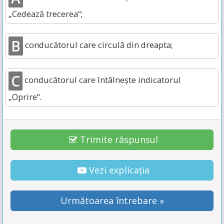
„Cedează trecerea“;
B
conducătorul care circulă din dreapta;
C
conducătorul care întâlnește indicatorul
„Oprire“.
Trimite răspunsul
Vezi explicația
Următoarea întrebare »