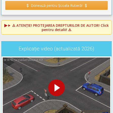
Donează pentru Școala Rutieră!
⚠️
ATENȚIE! PROTEJAREA DREPTURILOR DE AUTOR!
Click
pentru detalii! ⚠️
Explicație video (actualizată 2026)