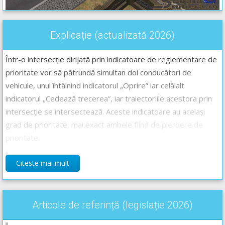
Explicație (actualizată 2026)
Într-o intersecție dirijată prin indicatoare de reglementare de
prioritate vor să pătrundă simultan doi conducători de
vehicule, unul întâlnind indicatorul „Oprire” iar celălalt
indicatorul „Cedează trecerea”, iar traiectoriile acestora prin
intersecție se intersectează. Aceste indicatoare au același
grad de prioritate, mai exact ambele fiind de pierdere de
prioritate.
Între cei doi conducători s-a creat o situație de egalitate,
Citeste mai mult
ambii conducători venind de pe drumuri pe care se găsesc
instalate indicatoare de pierdere de prioritate. Între aceștia
se va aplica regula priorității de dreapta, caz în care vehiculul
Articole de referință (legislație 2026)
care vine din partea dreaptă are prioritate.