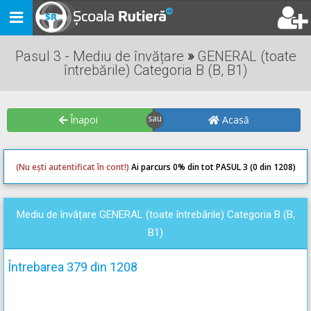
Toggle
navigation
Pasul 3 - Mediu de învățare
»
GENERAL (toate
întrebările) Categoria B (B, B1)
Înapoi
Acasă
(Nu ești autentificat în cont!)
Ai parcurs 0
% din tot PASUL 3 (0 din 1208)
0
0
Mediu de învățare GENERAL (toate întrebările) Categoria B (B,
B1)
Întrebarea 379 din 1208