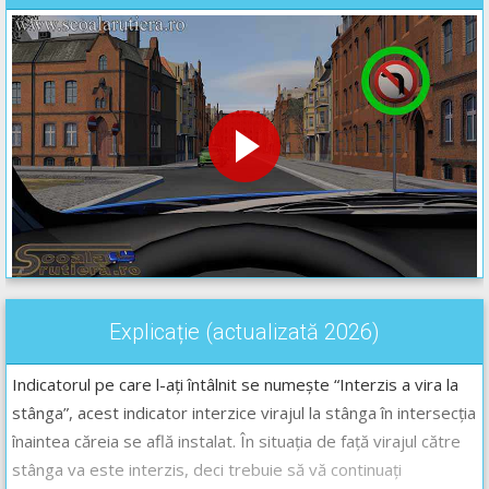
Explicație (actualizată 2026)
Indicatorul pe care l-ați întâlnit se numește “Interzis a vira la
stânga”, acest indicator interzice virajul la stânga în intersecția
înaintea căreia se află instalat. În situația de față virajul către
stânga va este interzis, deci trebuie să vă continuați