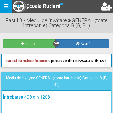
Toggle
navigation
Pasul 3 - Mediu de învățare
»
GENERAL (toate
întrebările) Categoria B (B, B1)
Înapoi
Acasă
(Nu ești autentificat în cont!)
Ai parcurs 0
% din tot PASUL 3 (0 din 1208)
0
0
Mediu de învățare GENERAL (toate întrebările) Categoria B (B,
B1)
Întrebarea 408 din 1208