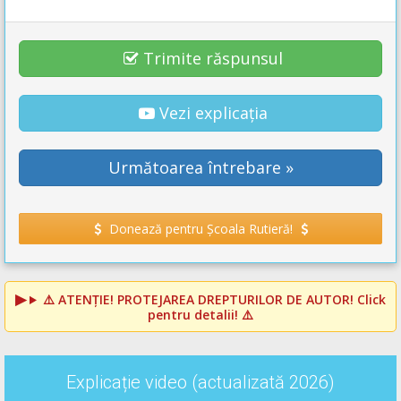
Trimite răspunsul
Vezi explicația
Următoarea întrebare »
Donează pentru Școala Rutieră!
⚠️
ATENȚIE! PROTEJAREA DREPTURILOR DE AUTOR!
Click
pentru detalii! ⚠️
Explicație video (actualizată 2026)