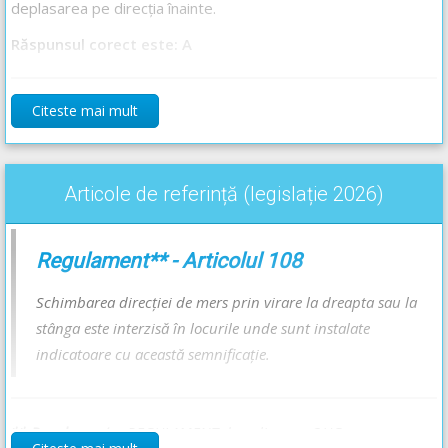
deplasarea pe direcția înainte.
Răspunsul corect este: A
Recomandări:
Citeste mai mult
Explicația completă a indicatorului -->
Interzis a vira la stânga
Drumul cu sens unic - Lecție Audio-Video -->
Codul Rutier -
Articole de referință (legislație 2026)
Drumul cu sens unic
Circulația în intersecții - Lecție Audio-Video -->
Codul Rutier -
Circulația în intersecții
Regulament** - Articolul 108
Schimbarea direcției de mers prin virare la dreapta sau la
stânga este interzisă în locurile unde sunt instalate
indicatoare cu această semnificație.
** Regulament =
REGULAMENT de aplicare a OUG