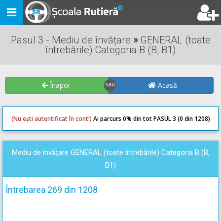
Toggle
navigation
Pasul 3 - Mediu de învățare
»
GENERAL (toate
întrebările) Categoria B (B, B1)
Înapoi
Acasă
(Nu ești autentificat în cont!)
Ai parcurs 0
% din tot PASUL 3 (0 din 1208)
0
0
Mediu de învățare GENERAL (toate întrebările) Categoria B (B,
B1)
Întrebarea 269 din 1208