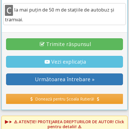
C
la mai puțin de 50 m de stațiile de autobuz și
tramvai.
Trimite răspunsul
Vezi explicația
Următoarea întrebare »
Donează pentru Școala Rutieră!
⚠️
ATENȚIE! PROTEJAREA DREPTURILOR DE AUTOR!
Click
pentru detalii! ⚠️