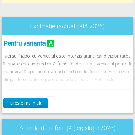
Explicație (actualizată 2026)
Pentru varianta
A
Mersul înapoi cu vehiculul
este interzis
atunci când vizibilitatea
în spate este împiedicată. În astfel de situații vehiculul poate fi
manevrat înapoi numai atunci când conducătorul acestuia este
dirijat de cel puțin o persoană aflată în afara vehiculului.
Pentru varianta
B
Citeste mai mult
Legislația rutieră nu prevede nimic în acest sens.
Articole de referință (legislație 2026)
Pentru varianta
C