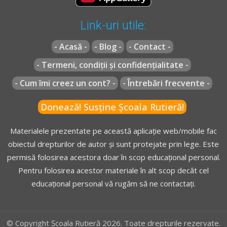
vehiculelor, cu excepţia cazurilor
prevăzute la art. 142 lit.
Link-uri utile:
f)
;
[...]
- Acasă -
- Blog -
- Contact -
- Termeni, condiții și confidențialitate -
Regulament** - Articolul 142
- Cum îmi creez un cont? -
- Întrebări frecvente -
Se interzice oprirea voluntară a vehiculelor:
Donează! Susține Școala Rutieră!
[...]
g)
în staţiile mijloacelor de transport public de persoane,
Materialele prezentate pe această aplicație web/mobile fac
precum şi
la mai puţin de 25 m înainte şi după acestea
;
obiectul drepturilor de autor și sunt protejate prin lege. Este
[...]
permisă folosirea acestora doar în scop educațional personal.
Pentru folosirea acestor materiale în alt scop decât cel
educațional personal vă rugăm să ne contactați.
** Regulament =
REGULAMENT de aplicare a OUG 195/2002
actualizat
(Regulamentul codului rutier)
© Copyright Școala Rutieră 2026. Toate drepturile rezervate.