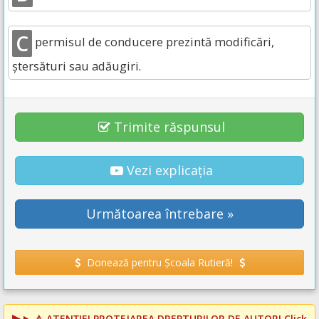
C
permisul de conducere prezintă modificări,
ștersături sau adăugiri.
Trimite răspunsul
Vezi explicația
Următoarea întrebare »
Donează pentru Școala Rutieră!
⚠️
ATENȚIE! PROTEJAREA DREPTURILOR DE AUTOR!
Click