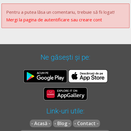
[...]
Pentru a putea lăsa un comentariu, trebuie să fii logat!
(3)
Constituie contravenție și se sancționează cu amenda
Mergi la pagina de autentificare sau creare cont
prevăzută în clasa a III-a de sancțiuni și cu aplicarea
sancțiunii contravenționale complementare a suspendării
dreptului de a conduce pentru o perioada de 60 de zile
săvârșirea de către conducătorul de autovehicul, tractor
agricol sau forestier ori tramvai a următoarelor fapte:
Ne găsești și pe:
[...]
e)
neacordarea priorităţii de trecere pietonilor angajaţi în
traversarea regulamentară a drumului public prin
locurile special amenajate şi semnalizate, aflaţi pe sensul
de deplasare a autovehiculului, tractorului agricol sau
forestier ori tramvaiului;
f)
neacordarea priorităţii de trecere vehiculelor care au
Link-uri utile:
acest drept;
[...]
- Acasă -
- Blog -
- Contact -