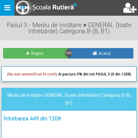
Toggle
navigation
Pasul 3 - Mediu de învățare
»
GENERAL (toate
întrebările) Categoria B (B, B1)
Înapoi
Acasă
(Nu ești autentificat în cont!)
Ai parcurs 0
% din tot PASUL 3 (0 din 1208)
0
0
Mediu de învățare GENERAL (toate întrebările) Categoria B (B,
B1)
Întrebarea 449 din 1208