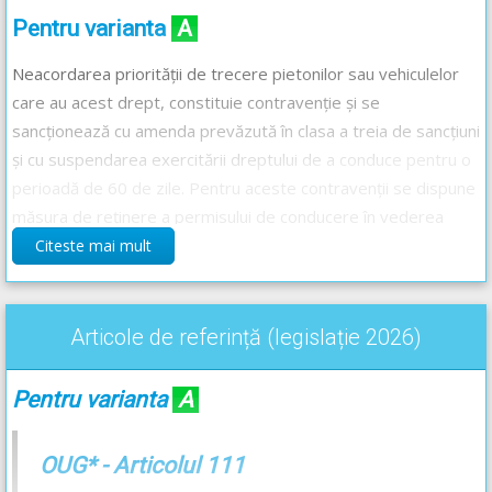
Pentru varianta
A
Neacordarea priorității de trecere pietonilor sau vehiculelor
care au acest drept, constituie contravenție și se
sancționează cu amenda prevăzută în clasa a treia de sancțiuni
și cu suspendarea exercitării dreptului de a conduce pentru o
perioadă de 60 de zile. Pentru aceste contravenții se dispune
măsura de reținere a permisului de conducere în vederea
suspendării exercitării dreptului de a conduce.
Citeste mai mult
Pentru varianta
B
și
C
Articole de referință (legislație 2026)
Permisul de conducere se retine și atunci când acesta este
deteriorat, prezintă modificări, ștersături sau adăugări.
Pentru varianta
A
OUG* - Articolul 111
Răspunsul corect este: A, B și C