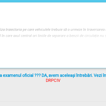
za traiectoria pe care vehiculele trebuie să o urmeze în traversarea u
l în care axul central ori liniile de separare a benzii de circulație nu 
entru executarea manevrei, schimbarea direcţiei de deplasare se face 
la examenul oficial ??? DA, avem aceleași întrebări. Vezi 
ctarea semnificaţiei acestuia.
DRPCIV
 cazul vehiculelor care intra într-o intersecţie circulând pe acelaşi
ără intersectarea traiectoriei acestora.