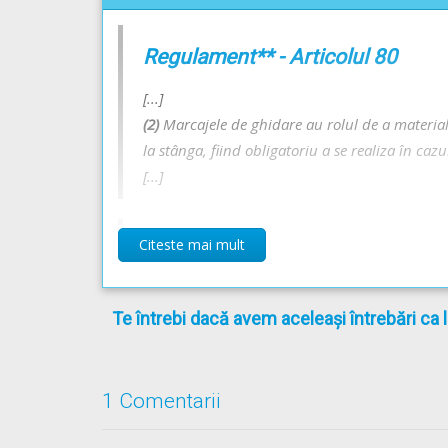
Regulament** - Articolul 80
[...]
(2)
Marcajele de ghidare au rolul de a materiali
la stânga, fiind obligatoriu a se realiza în cazu
[...]
Citeste mai mult
Regulament** - Articolul 110
(1)
În situaţiile în care există benzi speciale p
Te întrebi dacă avem aceleași întrebări ca 
iar dacă există un marcaj de ghidare, cu respe
(2)
Schimbarea direcţiei de mers spre stânga, în
efectuează prin stânga centrului intersecţiei, f
[...]
1 Comentarii