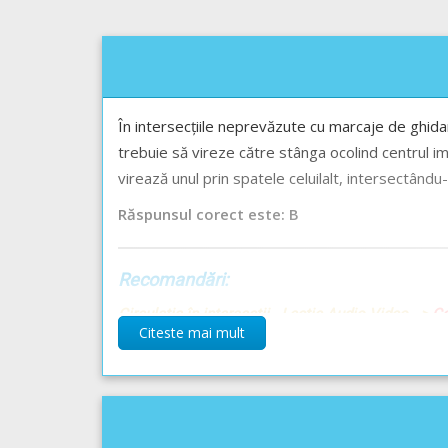
În intersecțiile neprevăzute cu marcaje de ghidar
trebuie să vireze către stânga ocolind centrul ima
virează unul prin spatele celuilalt, intersectându-ș
Răspunsul corect este: B
Recomandări:
Circulația în intersecții - Lecție Audio-Video -->
Co
Citeste mai mult
Semnificația tuturor marcajelor rutiere - Lecție A
Sensul și banda de circulație - Lecție Audio-Video