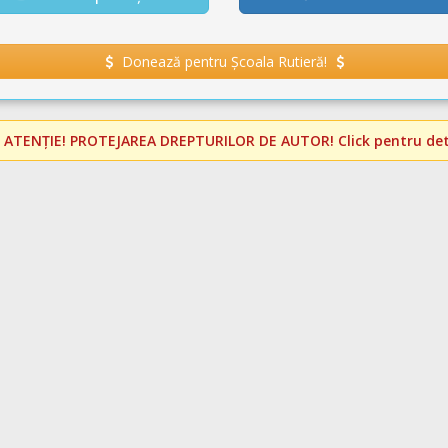
Donează pentru Școala Rutieră!
️
ATENȚIE! PROTEJAREA DREPTURILOR DE AUTOR!
Click pentru deta