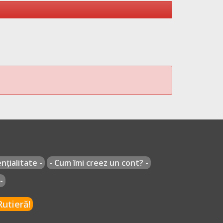
nțialitate -
- Cum îmi creez un cont? -
-
utieră!