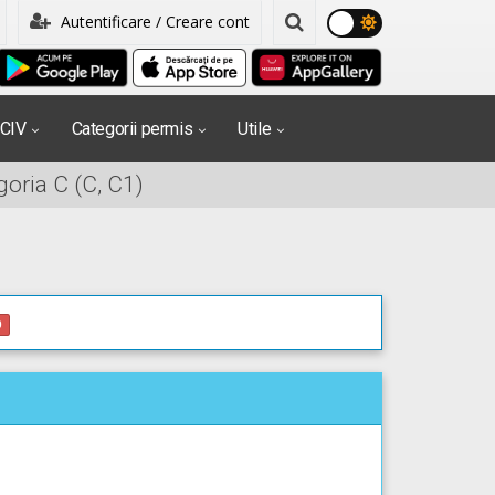
Autentificare / Creare cont
PCIV
Categorii permis
Utile
oria C (C, C1)
0