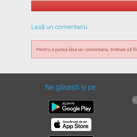
** Regulament =
REGULAMENT de aplicare a OU
Lasă un comentariu
Pentru a putea lăsa un comentariu, trebuie să fii
Ne găsești și pe:
-