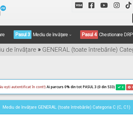
are
Pasul 3
Mediu de învățare
Pasul 4
Chestionare DR
iu de învățare
»
GENERAL (toate întrebările) Categ
Nu ești autentificat în cont!)
Ai parcurs 0
% din tot PASUL 3 (0 din 533)
0
Mediu de învățare GENERAL (toate întrebările) Categoria C (C, C1)