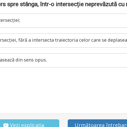
s spre stânga, într-o intersecție neprevăzută cu 
ersecției;
secției, fără a intersecta traiectoria celor care se deplasea
lasează din sens opus.
Vezi explicația
Următoarea întrebar