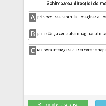
Schimbarea direcției de mer
A
prin ocolirea centrului imaginar al int
B
prin stânga centrului imaginar al inter
C
la libera înțelegere cu cei care se dep
Trimite răspunsul