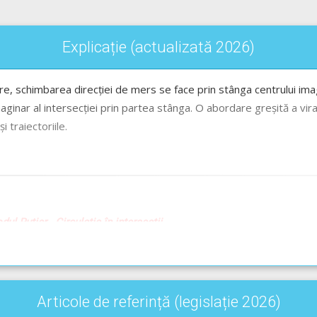
Explicație (actualizată 2026)
e, schimbarea direcției de mers se face prin stânga centrului imagi
ginar al intersecției prin partea stânga. O abordare greșită a viraj
i traiectoriile.
dul Rutier - Circulația în intersecții
udio-Video -->
Codul Rutier - Marcaje rutiere
 -->
Codul Rutier - Sensul și banda de circulație
Articole de referință (legislație 2026)