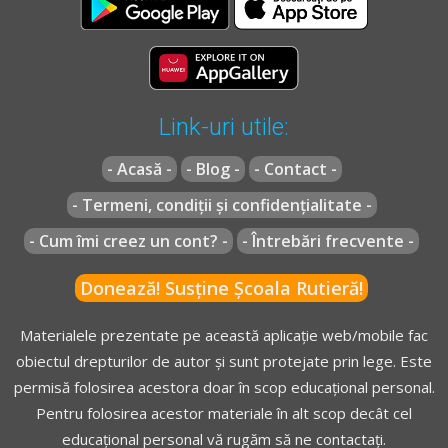
Sulina situat în afara zonei de frontieră, apele maritime
- Semnalele polițistului rutier
interioare și marea teritorială, precum și zona contiguă și
Vitezele maxime admise și cazuri de reducere a vitezei - Lecție
zona economică exclusivă ale României, în care Poliția de
Audio-Video -->
Codul Rutier - Viteza de deplasare
Frontieră Română își îndeplinește atribuțiile prevăzute de
Folosirea corectă a sistemului de iluminare și semnalizare -
lege;
Lecție Audio-Video -->
Codul Rutier - Starea tehnică a
Link-uri utile:
2.
întreaga suprafață a teritoriului național, numai
vehiculelor și sistemul de iluminare și semnalizare luminoasă
pentru îndeplinirea atribuțiilor privind prevenirea și
- Acasă -
- Blog -
- Contact -
combaterea migrației ilegale;
- Termeni, condiții și confidențialitate -
[...]
- Cum îmi creez un cont? -
- Întrebări frecvente -
Pentru varianta
B
Donează! Susține Școala Rutieră!
Materialele prezentate pe această aplicație web/mobile fac
Regulament** - Articolul 121
obiectul drepturilor de autor și sunt protejate prin lege. Este
(1)
Conducătorii de vehicule sunt obligaţi să respecte
permisă folosirea acestora doar în scop educațional personal.
viteza maxima admisă pe sectorul de drum pe care
Pentru folosirea acestor materiale în alt scop decât cel
circulă şi pentru categoria din care face parte vehiculul
educațional personal vă rugăm să ne contactați.