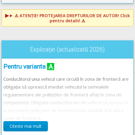
⚠️
ATENȚIE! PROTEJAREA DREPTURILOR DE AUTOR!
Click
pentru detalii! ⚠️
Explicație (actualizată 2026)
Pentru varianta
A
Conducătorul unui vehicul care circulă în zona de frontieră are
obligația să oprească imediat vehiculul la semnalele
regulamentare ale polițiștilor de frontieră aflați în zona de
competență. Obligația conducătorului de vehicul să oprească
la semnalele polițiștilor de frontieră este valabilă și în afara
zonei de frontieră.
Citeste mai mult