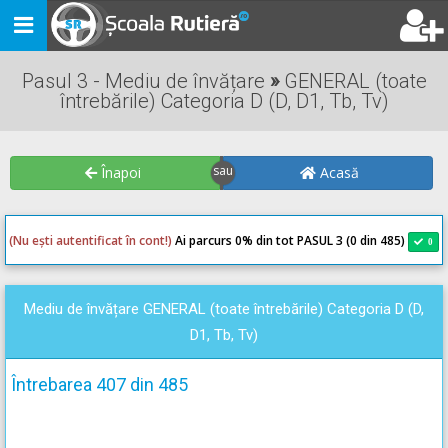
Toggle
navigation
Pasul 3 - Mediu de învățare
»
GENERAL (toate
întrebările) Categoria D (D, D1, Tb, Tv)
Înapoi
Acasă
(Nu ești autentificat în cont!)
Ai parcurs 0
% din tot PASUL 3 (0 din 485)
0
0
Mediu de învățare GENERAL (toate întrebările) Categoria D (D,
D1, Tb, Tv)
Întrebarea 407 din 485