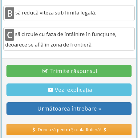
B
să reducă viteza sub limita legală;
C
să circule cu faza de întâlnire în funcțiune,
deoarece se află în zona de frontieră.
Trimite răspunsul
Vezi explicația
Următoarea întrebare »
Donează pentru Școala Rutieră!