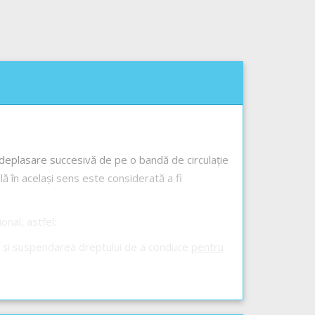
deplasare succesivă de pe o bandă de circulație
lă în același sens este considerată a fi
nal, astfel:
și suspendarea dreptului de a conduce
pentru
ea dreptului de a conduce
pentru o perioadă