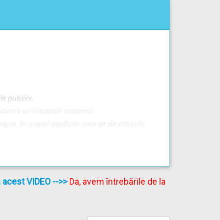
rui conducător a semnalizat intenția și s-a
anevra de la varianta B de răspuns este permisă
le publice.
a dintre următoarele manevre:
espectarea acestei interziceri
NU
este
pta, în scopul depășirii unui șir de vehicule
aplicarea a 3 puncte de penalizare.
în acest VIDEO
-->>
Da, avem întrebările de la