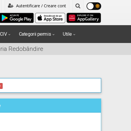
Autentificare / Creare cont
PCIV
Categorii permis
Utile
oria Redobândire
0
e