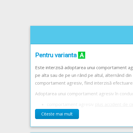
Pentru varianta
A
Este interzisă adoptarea unui comportament agr
pe alta sau de pe un rând pe altul, alternând din 
comportament agresiv, fiind interzisă efectuare
Adoptarea unui comportament agresiv în conducer
comportament agresiv
plus accident de ci
o perioada de
60
de zile;
Citeste mai mult
comportament agresiv fără accident de ci
de
30
de zile
.