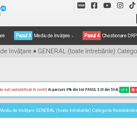
are
Pasul 3
Mediu de învățare
Pasul 4
Chestionare DR
 de învățare
»
GENERAL (toate întrebările) Categ
Nu ești autentificat în cont!)
Ai parcurs 0
% din tot PASUL 3 (0 din 554)
0
Mediu de învățare GENERAL (toate întrebările) Categoria Redobândir