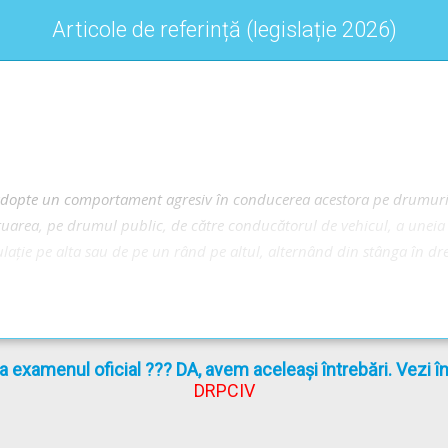
Articole de referință (legislație 2026)
partea stângă a vehiculului depășit, prin excepție, vehiculul al că
ers spre stânga
se depășește prin partea dreaptă
. Prin urmare, m
iv.
ă adopte un comportament agresiv în conducerea acestora pe drumuri
tuarea, pe drumul public, de către conducătorul de vehicul, a unei
ntersecție dacă prin aceasta se produce blocarea intersecției. Ner
ație pe alta sau de pe un rând pe altul, alternând din stânga în drea
cționează cu amenda prevăzută în clasa a II-a de sancțiuni și cu 
la examenul oficial ??? DA, avem aceleași întrebări. Vezi 
DRPCIV
l Rutier - Obligații, interdicții și conducerea agresivă