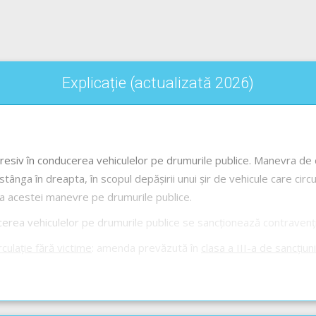
Explicație (actualizată 2026)
esiv în conducerea vehiculelor pe drumurile publice. Manevra de 
stânga în dreapta, în scopul depășirii unui șir de vehicule care circu
a acestei manevre pe drumurile publice.
ea vehiculelor pe drumurile publice se sancționează contravențio
rculație fără victime
: amenda prevăzută în
clasa a III-a de sancțiuni
rculație: amenda prevăzută în
clasa a II-a de sancțiuni
și suspendar