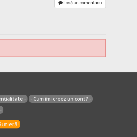
Lasă un comentariu
tor a semnalizat intenția și s-a încadrat
nțialitate -
- Cum îmi creez un cont? -
-
utieră!