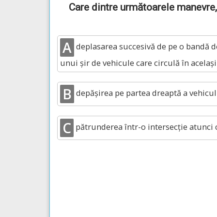
Care dintre următoarele manevre, 
A
deplasarea succesivă de pe o bandă de 
unui șir de vehicule care circulă în același
B
depășirea pe partea dreaptă a vehiculu
C
pătrunderea într-o intersecție atunci c