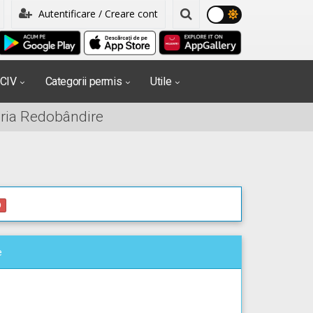
Autentificare / Creare cont
PCIV
Categorii permis
Utile
oria Redobândire
0
e