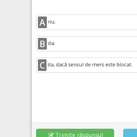
A
nu;
B
da;
C
da, dacă sensul de mers este blocat.
Trimite răspunsul