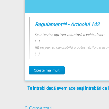
Regulament** - Articolul 142
Se interzice oprirea voluntară a vehiculelor:
[...]
m)
pe partea carosabilă a autostrăzilor, a drum
[...]
Citeste mai mult
Regulament** - Articolul 143
Se interzice staționarea voluntară a vehiculelo
Te întrebi dacă avem aceleași întrebări ca 
a)
în toate cazurile în care este interzisă oprir
[...]
0 Comentarii