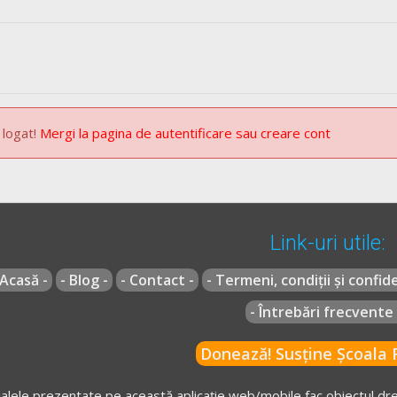
ntară a vehiculelor, cu excepția cazurilor prevăzute la art. 142 lit. f);
 logat!
Mergi la pagina de autentificare sau creare cont
lit. d);
Link-uri utile:
 Acasă -
- Blog -
- Contact -
- Termeni, condiții și confide
- Întrebări frecvente 
Donează! Susține Școala R
cu amenda prevăzută în clasa a IV-a de sancțiuni și cu aplicarea san
0 de zile săvârșirea de către conducătorul de autovehicul ori de tra
alele prezentate pe această aplicație web/mobile fac obiectul drep