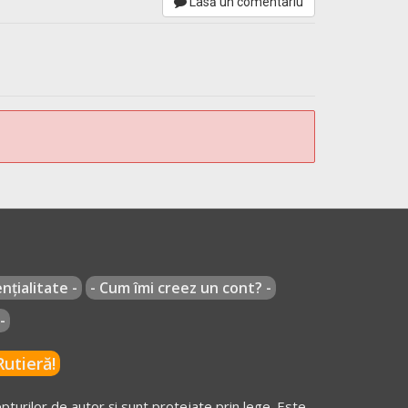
Lasă un comentariu
nțialitate -
- Cum îmi creez un cont? -
-
utieră!
cțiunii complementare a suspendării exercitării
ctor agricol sau forestier a următoarelor
turilor de autor și sunt protejate prin lege. Este