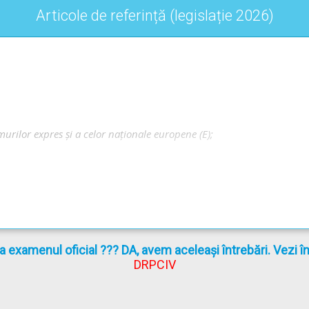
Articole de referință (legislație 2026)
urilor expres și a celor naționale europene (E);
r:
la examenul oficial ??? DA, avem aceleași întrebări. Vezi 
ea voluntară;
DRPCIV