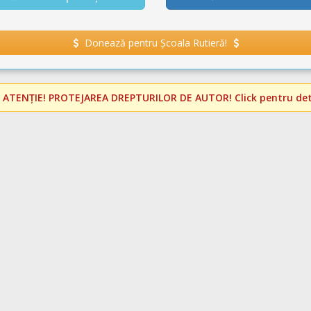
Donează pentru Școala Rutieră!
️
ATENȚIE! PROTEJAREA DREPTURILOR DE AUTOR!
Click pentru deta