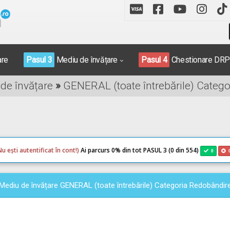
are
Pasul 3
Mediu de învățare
Pasul 4
Chestionare DR
 de învățare
»
GENERAL (toate întrebările) Categ
Nu ești autentificat în cont!)
Ai parcurs 0
% din tot PASUL 3 (0 din 554)
0
Mediu de învățare GENERAL (toate întrebările) Categoria Redobândir