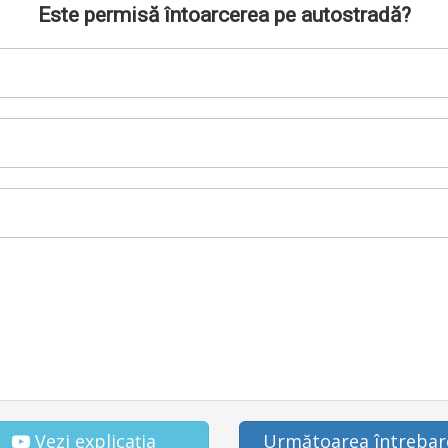
Este permisă întoarcerea pe autostradă?
Vezi explicația
Următoarea întrebar