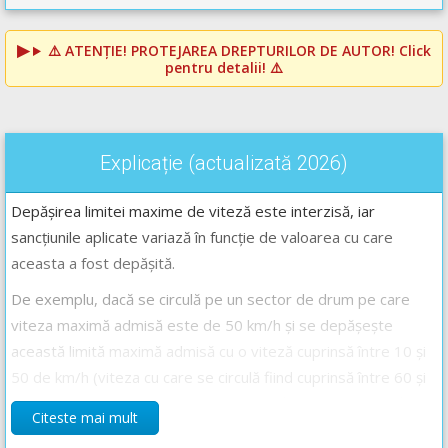
⚠️
ATENȚIE! PROTEJAREA DREPTURILOR DE AUTOR!
Click
pentru detalii! ⚠️
Explicație (actualizată 2026)
Depășirea limitei maxime de viteză este interzisă, iar
sancțiunile aplicate variază în funcție de valoarea cu care
aceasta a fost depășită.
De exemplu, dacă se circulă pe un sector de drum pe care
viteza maximă admisă este de 50 km/h și se depășește
această limită maximă admisă cu o viteză cuprinsă între 10 și
50 de km/h (viteza cu care se circulă fiind cuprinsă între 60 și
100 de km/h) se va sancționa cu amendă contravențională și
Citeste mai mult
puncte de penalizare.