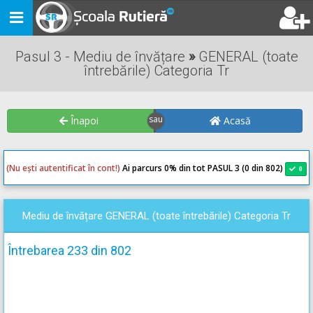
Toggle
navigation
Pasul 3 - Mediu de învățare
»
GENERAL (toate
întrebările) Categoria Tr
Înapoi
Acasă
(Nu ești autentificat în cont!)
Ai parcurs 0
% din tot PASUL 3 (0 din 802)
0
0
Mediu de învățare GENERAL (toate întrebările) Categoria Tr
Întrebarea 233 din 802