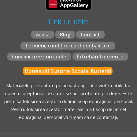
(1)
Săvârşirea de către conducătorul de autovehicul,
tractor agricol sau forestier ori tramvai a uneia sau mai
multor contravenţii atrage, pe lângă sancţiunea amenzii,
Link-uri utile:
şi aplicarea unui număr de puncte de penalizare, după
- Acasă -
- Blog -
- Contact -
cum urmează:
a)
2 puncte de penalizare pentru savarsirea urmatoarelor
- Termeni, condiții și confidențialitate -
fapte:
- Cum îmi creez un cont? -
- Întrebări frecvente -
[...]
4.
depasirea cu 10-20 km/h a vitezei maxime admise pe
Donează! Susține Școala Rutieră!
sectorul de drum respectiv pentru categoria din care face
parte autovehiculul condus, constatata, potrivit legii, cu
Materialele prezentate pe această aplicație web/mobile fac
mijloace tehnice omologate si verificate metrologic;
obiectul drepturilor de autor și sunt protejate prin lege. Este
[...]
permisă folosirea acestora doar în scop educațional personal.
Pentru folosirea acestor materiale în alt scop decât cel
b)
3 puncte de penalizare pentru savarsirea urmatoarelor
educațional personal vă rugăm să ne contactați.
fapte:
[...]
2.
depasirea cu 21-30 km/h a vitezei maxime admise pe