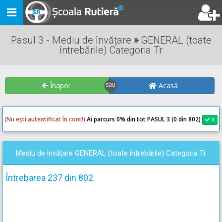
Toggle
navigation
Pasul 3 - Mediu de învățare
»
GENERAL (toate
întrebările) Categoria Tr
Înapoi
Acasă
(Nu ești autentificat în cont!)
Ai parcurs 0
% din tot PASUL 3 (0 din 802)
0
0
Mediu de învățare GENERAL (toate întrebările) Categoria Tr
Întrebarea 237 din 802