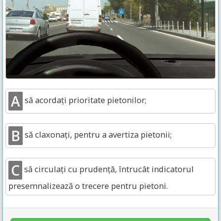
A
să acordați prioritate pietonilor;
B
să claxonați, pentru a avertiza pietonii;
C
să circulați cu prudență, întrucât indicatorul
presemnalizează o trecere pentru pietoni.