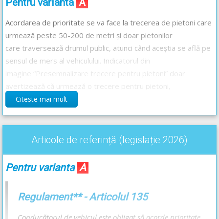
Pentru varianta
A
Acordarea de prioritate se va face la trecerea de pietoni care
urmează peste 50-200 de metri și doar pietonilor
care traversează drumul public, atunci când aceștia se află pe
sensul de mers al vehiculului. Indicatorul din
imagine “Presemnalizare trecere pentru pietoni” doar
avertizează că urmează o trecere pentru pietoni,
acesta
nu
obligă la acordarea de prioritate.
Citeste mai mult
Pentru varianta
B
Articole de referință (legislație 2026)
Legislația rutieră nu prevede, ca măsură, să claxonați, pentru
a avertiza pietonii. Claxonarea se va folosi pentru a preveni un
Pentru varianta
A
pericol imediat. Trebuie să ținem cont că semnalizarea
sonoră, precum claxonarea, este permisă doar de la o
Regulament** - Articolul 135
distanță de cel puțin 25 de metri față de cei cărora li se
adresează.
Conducătorul de vehicul este obligat să acorde prioritate