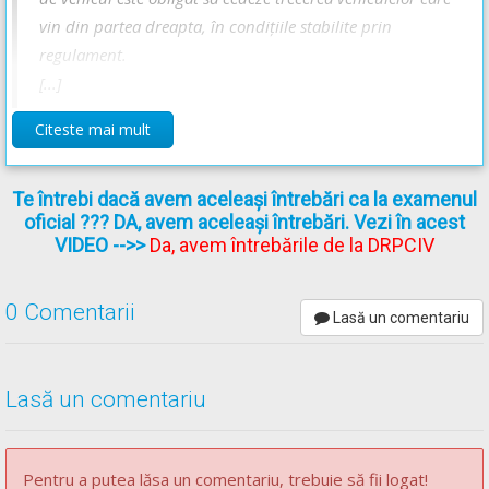
vin din partea dreapta, în condiţiile stabilite prin
regulament.
[...]
Citeste mai mult
OUG* - Articolul 59
Te întrebi dacă avem aceleași întrebări ca la examenul
[...]
oficial ??? DA, avem aceleași întrebări. Vezi în acest
(2)
În intersecţii, conducătorii vehiculelor care virează
VIDEO
-->>
Da, avem întrebările de la DRPCIV
spre stânga sunt obligaţi să acorde prioritate de trecere
vehiculelor cu care se intersectează şi care circulă din
0 Comentarii
Lasă un comentariu
partea dreapta.
[...]
Lasă un comentariu
Regulament** - Articolul 123
Conducătorul de vehicul este obligat să circule cu o viteza
Pentru a putea lăsa un comentariu, trebuie să fii logat!