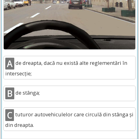
A
de dreapta, dacă nu există alte reglementări în
intersecție;
B
de stânga;
C
tuturor autovehiculelor care circulă din stânga și
din dreapta.