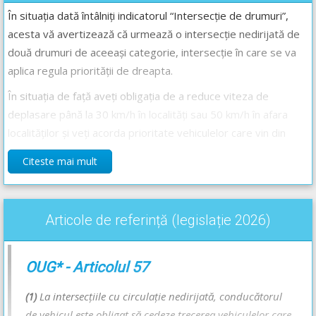
În situația dată întâlniți indicatorul “Intersecție de drumuri”,
acesta vă avertizează că urmează o intersecție nedirijată de
două drumuri de aceeași categorie, intersecție în care se va
aplica regula priorității de dreapta.
În situația de față aveți obligația de a reduce viteza de
deplasare până la 30 km/h în localități sau 50 km/h în afara
localităților și veți acorda prioritate vehiculelor care vin din
partea dreaptă.
Citeste mai mult
Răspunsul corect este: A
Articole de referință (legislație 2026)
Recomandări:
Explicația completă a indicatorului -->
Intersecție de drumuri
OUG* - Articolul 57
Regula priorității de dreapta, cazurile în care se aplică și
exemple concrete - Lecție Audio-Video -->
Codul Rutier -
(1)
La intersecţiile cu circulaţie nedirijată, conducătorul
Prioritatea de trecere acordată prin lege
de vehicul este obligat să cedeze trecerea vehiculelor care