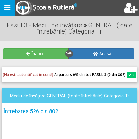
Toggle
navigation
Pasul 3 - Mediu de învățare
»
GENERAL (toate
întrebările) Categoria Tr
Înapoi
Acasă
(Nu ești autentificat în cont!)
Ai parcurs 0
% din tot PASUL 3 (0 din 802)
0
0
Mediu de învățare GENERAL (toate întrebările) Categoria Tr
Întrebarea 526 din 802