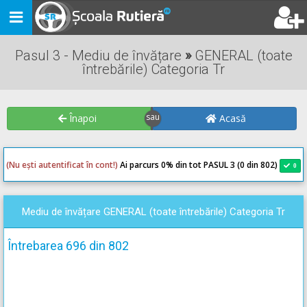
Toggle
navigation
Pasul 3 - Mediu de învățare
»
GENERAL (toate
întrebările) Categoria Tr
Înapoi
Acasă
(Nu ești autentificat în cont!)
Ai parcurs 0
% din tot PASUL 3 (0 din 802)
0
0
Mediu de învățare GENERAL (toate întrebările) Categoria Tr
Întrebarea 696 din 802