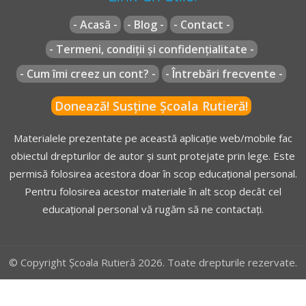
[...]
- Acasă -
- Blog -
- Contact -
- Termeni, condiții și confidențialitate -
OUG* - Articolul 112
- Cum îmi creez un cont? -
- Întrebări frecvente -
(1)
Certificatul de înmatriculare sau de înregistrare ori
Donează! Susține Școala Rutieră!
dovada înlocuitoare a acestuia se reţine de către poliţia
rutieră în următoarele cazuri:
Materialele prezentate pe această aplicație web/mobile fac
[...]
obiectul drepturilor de autor și sunt protejate prin lege. Este
a)
vehiculul înregistrat nu are efectuată inspecția tehnică
permisă folosirea acestora doar în scop educațional personal.
periodică valabilă ori aceasta este anulată;
Pentru folosirea acestor materiale în alt scop decât cel
[...]
educațional personal vă rugăm să ne contactați.
y)
înmatricularea vehiculului este suspendată, în
condițiile legii.
[...]
© Copyright Școala Rutieră 2026. Toate drepturile rezervate.
(2)
În situațiile prevăzute la alin. (1) lit. b), c), e), g), h^1),
k), o), p), r), s) la reținerea certificatului de înmatriculare
sau de înregistrare, polițistul rutier eliberează