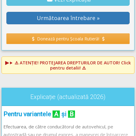
Următoarea întrebare »
Donează pentru Școala Rutieră!
⚠️
ATENȚIE! PROTEJAREA DREPTURILOR DE AUTOR!
Click
pentru detalii! ⚠️
Explicație (actualizată 2026)
Pentru variantele
A
și
B
Efectuarea, de către conducătorul de autovehicul, pe
autostradă sau pe drumul expres, a manevrei de întoarcere