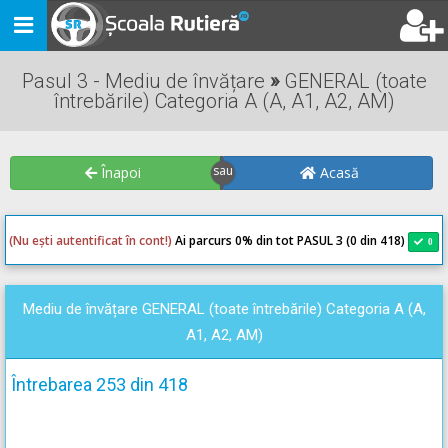
Toggle
navigation
Pasul 3 - Mediu de învățare
»
GENERAL (toate
întrebările) Categoria A (A, A1, A2, AM)
Înapoi
Acasă
(Nu ești autentificat în cont!)
Ai parcurs 0
% din tot PASUL 3 (0 din 418)
0
0
Mediu de învățare GENERAL (toate întrebările) Categoria A (A,
A1, A2, AM)
Întrebarea 253 din 418