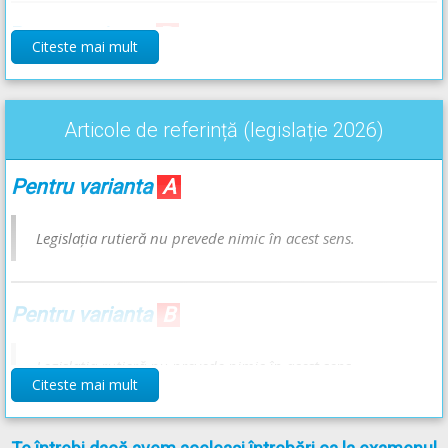
Pentru varianta
B
Citeste mai mult
Aceste fapte se sancționează cu amendă contravențională și
cu suspendarea exercitării dreptului de a conduce, dar
NU
și
Articole de referință (legislație 2026)
cu aplicarea punctelor de penalizare.
Pentru varianta
A
Pentru varianta
C
Efectuarea manevrei de întoarcere, de mers înapoi sau
Legislația rutieră nu prevede nimic în acest sens.
circulația în sens contrar sensului de circulație, pe autostradă
sau pe drumul expres, constituie contravenție și se
Pentru varianta
B
sancționează cu
amenda prevăzută în clasa a IV-a de
sancțiuni
și cu suspendarea exercitării dreptului de a
Legislația rutieră nu prevede nimic în acest sens.
conduce
pentru o perioadă de
120 de zile
.
Citeste mai mult
Răspunsul corect este: C
Pentru varianta
C