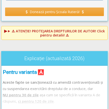
Donează pentru Școala Rutieră!
⚠️
ATENȚIE! PROTEJAREA DREPTURILOR DE AUTOR!
Click
pentru detalii! ⚠️
Explicație (actualizată 2026)
Pentru varianta
A
Aceste fapte se sancționează cu amendă contravențională și
cu suspendarea exercitării dreptului de a conduce, dar
NU pentru 30 de zile
așa cum se specifică în varianta A de
răspuns,
ci pentru 120 de zile
.