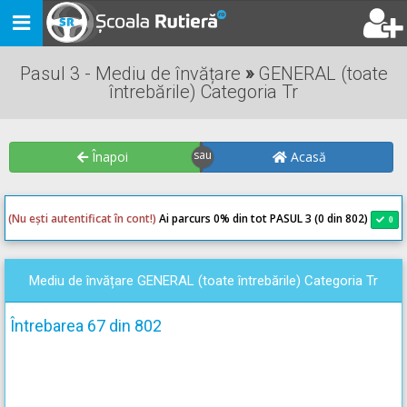
Toggle
navigation
Pasul 3 - Mediu de învățare
»
GENERAL (toate
întrebările) Categoria Tr
Înapoi
Acasă
(Nu ești autentificat în cont!)
Ai parcurs 0
% din tot PASUL 3 (0 din 802)
0
0
Mediu de învățare GENERAL (toate întrebările) Categoria Tr
Întrebarea 67 din 802