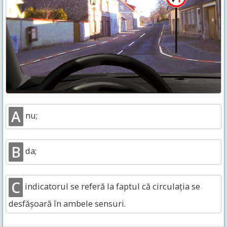
A
nu;
B
da;
C
indicatorul se referă la faptul că circulația se
desfășoară în ambele sensuri.