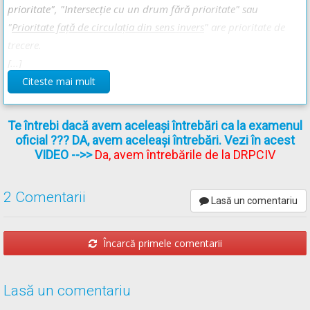
prioritate", "Intersecţie cu un drum fără prioritate" sau
Prioritatea de trecere acordată prin indicatoare - Lecție Audio-
"
Prioritate faţă de circulaţia din sens invers
" are prioritate de
Video -->
Codul Rutier - Prioritatea de trecere acordată prin
indicatoare
trecere.
[...]
Citeste mai mult
** Regulament =
REGULAMENT de aplicare a OUG
Te întrebi dacă avem aceleași întrebări ca la examenul
195/2002
actualizat
(Regulamentul codului rutier)
oficial ??? DA, avem aceleași întrebări. Vezi în acest
VIDEO
-->>
Da, avem întrebările de la DRPCIV
2 Comentarii
Lasă un comentariu
Încarcă primele comentarii
Lasă un comentariu