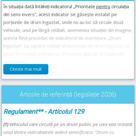
În situația dată întâlniți indicatorul „Prioritate
pentru
circulația
din sens invers”, acest indicator se găsește instalat pe
porțiunile de drum îngustat, unde nu au loc să circule două
vehicule, unul pe lângă celălalt, asemenea situației din imagine,
acesta fiind precedat de indicatorul de avertizare „Drum
îngustat”. La capătul celălalt al sectorului de drum îngustat se
găsește instalat indicatorul „Prioritate
față
de circulația din
sens invers”.
Citeste mai mult
Prin urmare, în situația dată pierdeți prioritatea față de toate
vehiculele care circulă din sens opus.
Răspunsul corect este: A
Articole de referință (legislație 2026)
Regulament** - Articolul 129
Recomandări:
Explicațiile complete ale indicatoarelor -->
Prioritate pentru
(1)
Vehiculul care circulă pe un drum public pe care este instalat
circulația din sens invers
,
Prioritate față de circulația din sens
unul dintre indicatoarele având semnificaţia: "Drum cu
invers
și
Drum îngustat