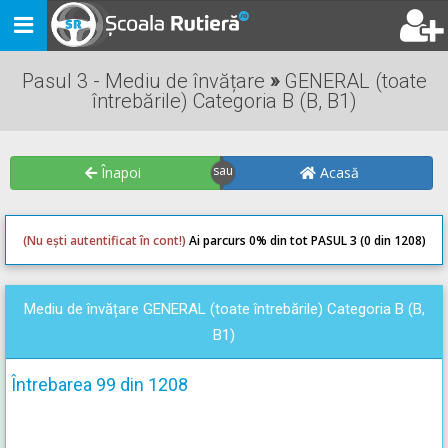
Toggle
navigation
Pasul 3 - Mediu de învățare
»
GENERAL (toate
întrebările) Categoria B (B, B1)
Înapoi
Acasă
(Nu ești autentificat în cont!)
Ai parcurs 0
% din tot PASUL 3 (0 din 1208)
0
0
Mediu de învățare GENERAL (toate întrebările) Categoria B (B,
B1)
Întrebarea 99 din 1208