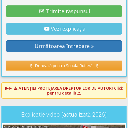
Trimite răspunsul
Vezi explicația
Următoarea întrebare »
Donează pentru Școala Rutieră!
⚠️
ATENȚIE! PROTEJAREA DREPTURILOR DE AUTOR!
Click
pentru detalii! ⚠️
Explicație video (actualizată 2026)