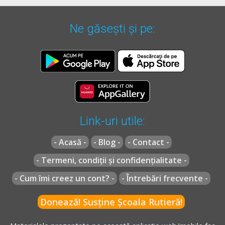
prioritate
.
Ne găsești și pe:
* OUG =
ORDONANŢĂ DE URGENŢĂ nr. 195 din 12 decembrie
2002
actualizată
(Codul rutier)
** Regulament =
REGULAMENT de aplicare a OUG
195/2002
actualizat
(Regulamentul codului rutier)
Link-uri utile:
- Acasă -
- Blog -
- Contact -
- Termeni, condiții și confidențialitate -
- Cum îmi creez un cont? -
- Întrebări frecvente -
Donează! Susține Școala Rutieră!