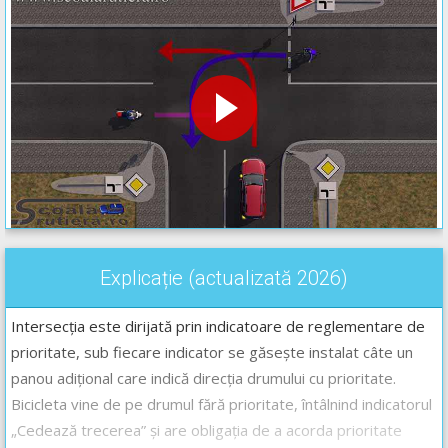
Explicație (actualizată 2026)
Intersecția este dirijată prin indicatoare de reglementare de
prioritate, sub fiecare indicator se găsește instalat câte un
panou adițional care indică direcția drumului cu prioritate.
Bicicleta vine de pe drumul fără prioritate, întâlnind indicatorul
„Cedează trecerea” și are obligația de a acorda prioritate