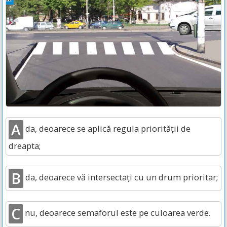
A
da, deoarece se aplică regula priorității de
dreapta;
B
da, deoarece vă intersectați cu un drum prioritar;
C
nu, deoarece semaforul este pe culoarea verde.