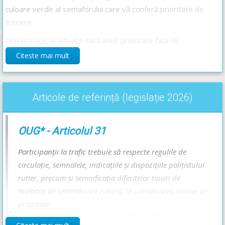
culoare verde al semaforului care vă conferă prioritate de
trecere.
Prin urmare, în situația dată aveți prioritate față de
autoturismul alb din dreapta.
Citeste mai mult
Răspunsul corect este: C
Articole de referință (legislație 2026)
Recomandări:
Explicațiile complete ale indicatoarelor -->
Oprire
,
Interzis a vira
OUG* - Articolul 31
la stânga
și
Trecere pentru pietoni
Semnificația tuturor semnalelor semafoarelor - Lecție Audio-
Participanţii la trafic trebuie să respecte regulile de
Video -->>
Codul rutier - Semnalele luminoase sau sonore
circulaţie, semnalele, indicaţiile şi dispoziţiile poliţistului
Ordinea în care se respectă semnificația semnalizării rutiere -
rutier, precum şi semnificaţia diferitelor tipuri de
Lecție Audio-Video -->
Codul Rutier - Ordinea de prioritate între
mijloace de semnalizare rutieră, în următoarea ordine de
diferitele tipuri de semnalizare rutieră
prioritate:
a)
semnalele, indicaţiile şi dispoziţiile poliţistului rutier;