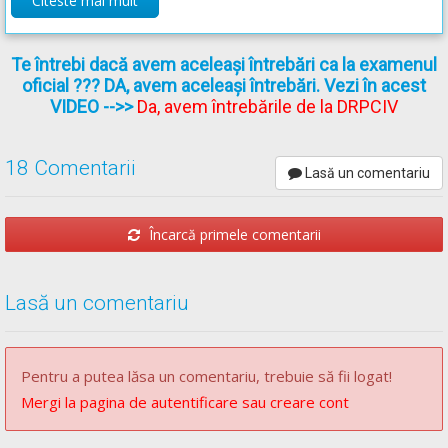
Citeste mai mult
b)
semnalele speciale de avertizare, luminoase sau sonore
ale autovehiculelor, prevăzute la art. 32 alin. (2) lit. a) şi
b);
Te întrebi dacă avem aceleași întrebări ca la examenul
oficial ??? DA, avem aceleași întrebări. Vezi în acest
c)
semnalizarea temporară și/sau indicatoarele
VIDEO
-->>
Da, avem întrebările de la DRPCIV
electronice, care modifică regimul normal de desfășurare
a circulației;
18 Comentarii
d)
semnalele luminoase sau sonore;
Lasă un comentariu
e)
indicatoarele;
f)
marcajele;
Încarcă primele comentarii
g)
regulile de circulaţie.
Lasă un comentariu
Regulament** - Articolul 51
(1)
Semnalul de culoare verde permite trecerea.
Pentru a putea lăsa un comentariu, trebuie să fii logat!
[...]
Mergi la pagina de autentificare sau creare cont