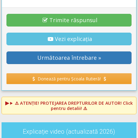
Trimite răspunsul
Vezi explicația
Următoarea întrebare »
Donează pentru Școala Rutieră!
⚠️
ATENȚIE! PROTEJAREA DREPTURILOR DE AUTOR!
Click
pentru detalii! ⚠️
Explicație video (actualizată 2026)