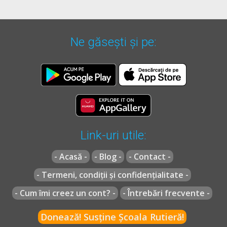
* OUG =
ORDONANŢĂ DE URGENŢĂ nr. 195 din 12 decembrie
2002
actualizată
(Codul rutier)
** Regulament =
REGULAMENT de aplicare a OUG 195/2002
Ne găsești și pe:
actualizat
(Regulamentul codului rutier)
Link-uri utile:
- Acasă -
- Blog -
- Contact -
- Termeni, condiții și confidențialitate -
- Cum îmi creez un cont? -
- Întrebări frecvente -
Donează! Susține Școala Rutieră!