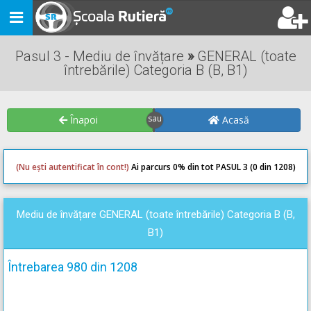
Toggle
navigation
Pasul 3 - Mediu de învățare
»
GENERAL (toate
întrebările) Categoria B (B, B1)
Înapoi
Acasă
(Nu ești autentificat în cont!)
Ai parcurs 0
% din tot PASUL 3 (0 din 1208)
0
0
Mediu de învățare GENERAL (toate întrebările) Categoria B (B,
B1)
Întrebarea 980 din 1208