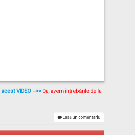
în acest VIDEO
-->>
Da, avem întrebările de la
laţia din sens invers" sau "Prioritate faţă de
Lasă un comentariu