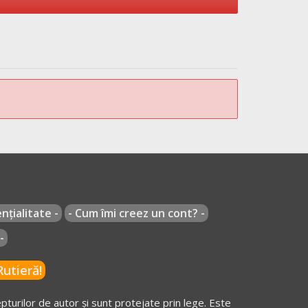
nțialitate -
- Cum îmi creez un cont? -
-
utieră!
turilor de autor și sunt protejate prin lege. Este