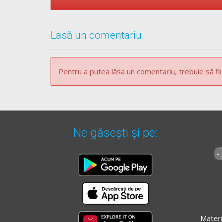
Lasă un comentariu
Pentru a putea lăsa un comentariu, trebuie să fii
Ne găsești și pe:
-
Materi