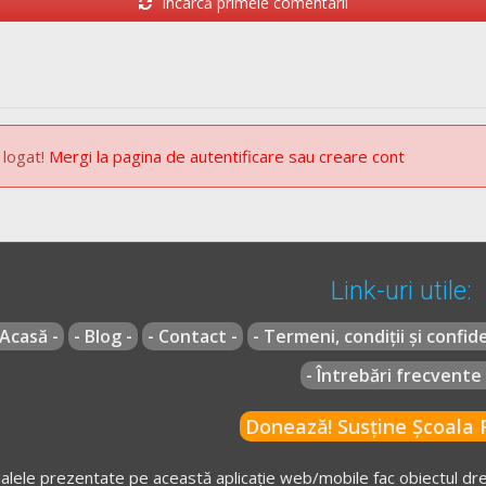
Încarcă primele comentarii
 logat!
Mergi la pagina de autentificare sau creare cont
Link-uri utile:
 Acasă -
- Blog -
- Contact -
- Termeni, condiții și confide
- Întrebări frecvente 
Donează! Susține Școala R
alele prezentate pe această aplicație web/mobile fac obiectul drep