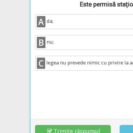
Este permisă stațio
A
da;
B
nu;
C
legea nu prevede nimic cu privire la a
Trimite răspunsul