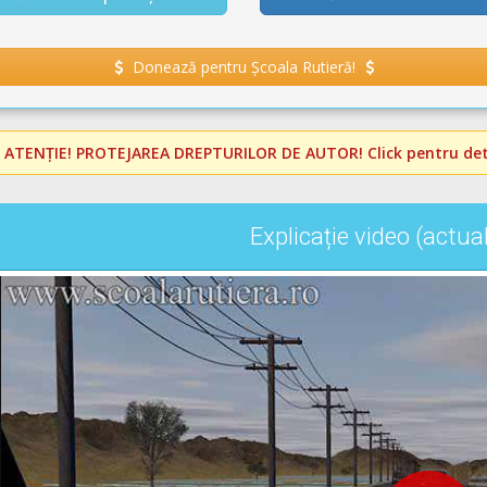
Donează pentru Școala Rutieră!
️
ATENȚIE! PROTEJAREA DREPTURILOR DE AUTOR!
Click pentru deta
Explicație video (actua