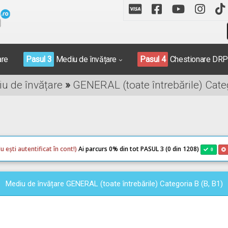
are
Pasul 3
Mediu de învățare
Pasul 4
Chestionare DR
iu de învățare
»
GENERAL (toate întrebările) Categ
u ești autentificat în cont!)
Ai parcurs 0
% din tot PASUL 3 (0 din 1208)
0
Mediu de învățare GENERAL (toate întrebările) Categoria B (B, B1)