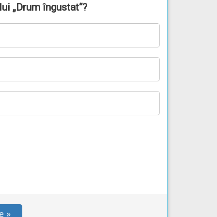
lui „Drum îngustat“?
e »