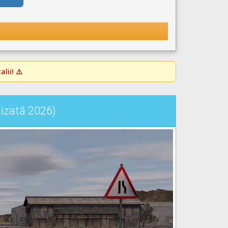
lii! ⚠️
lizată 2026)