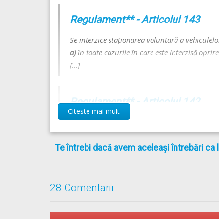
Regulament** - Articolul 143
Se interzice staţionarea voluntară a vehiculelo
a)
în toate cazurile în care este interzisă oprir
[...]
Regulament** - Articolul 142
Citeste mai mult
Se interzice oprirea voluntară a vehiculelor:
[...]
Te întrebi dacă avem aceleași întrebări ca 
j)
pe sectoarele de drum unde sunt instalate indi
circulaţia din sens invers";
[...]
28 Comentarii
** Regulament =
REGULAMENT de aplicare a OU