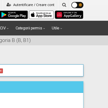
Autentificare / Creare cont
PCIV
Categorii permis
Utile
oria B (B, B1)
0