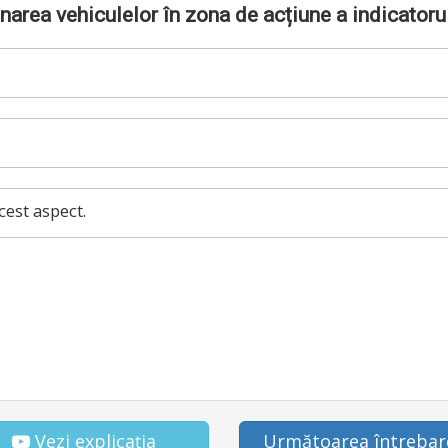
narea vehiculelor în zona de acțiune a indicatoru
cest aspect.
Vezi explicația
Următoarea întrebar