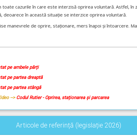
n toate cazurile în care este interzisă oprirea voluntară. Astfel, în
ă, deoarece în această situație se interzice oprirea voluntară.
rzise manevrele de oprire, staționare, mers înapoi și întoarcere. M
tat pe ambele părți
tat pe partea dreaptă
tat pe partea stângă
Video -->
Codul Rutier - Oprirea, staționarea și parcarea
Articole de referință (legislație 2026)