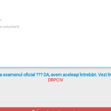
r:
ea voluntară;
la examenul oficial ??? DA, avem aceleași întrebări. Vezi 
catoarele cu semnificaţiile "Drum îngustat", "Prioritate pentru circu
DRPCIV
G 195/2002
actualizat
(Regulamentul codului rutier)