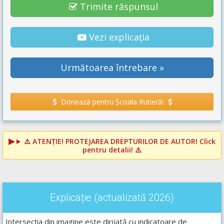
Trimite răspunsul
Vezi explicația
Următoarea întrebare »
Donează pentru Școala Rutieră!
⚠️
ATENȚIE! PROTEJAREA DREPTURILOR DE AUTOR!
Click
pentru detalii! ⚠️
Explicație (actualizată 2026)
Intersecția din imagine este dirijată cu indicatoare de