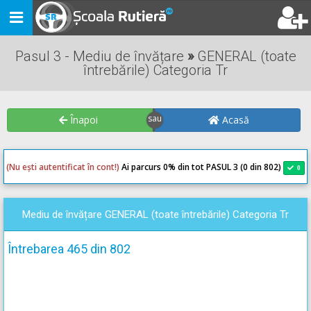
Toggle
navigation
Pasul 3 - Mediu de învățare
»
GENERAL (toate
întrebările) Categoria Tr
Înapoi
Acasă
(Nu ești autentificat în cont!)
Ai parcurs 0
% din tot PASUL 3 (0 din 802)
0
0
Mediu de învățare GENERAL (toate întrebările) Categoria Tr
Întrebarea 465 din 802