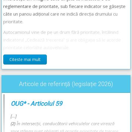
reglementare de prioritate, sub fiecare indicator se găsește
câte un panou adițional care ne indică direcția drumului cu
prioritate.
Autocamionul vine de pe un drum fără prioritate, întâlnind
indicatorul „Cedează trecerea” și are obligația să le acorde
prioritate celorlalte autovehicule.
Motocicleta și autoturismul vin de pe drumurile cu prioritate,
Citeste mai mult
ambele întâlnind indicatorul „Drum cu prioritate”, între acestea
s-a creat o situație de egalitate, situație în care se va aplica
regula priorității de dreapta, motocicleta îi va ceda trecerea
Articole de referință (legislație 2026)
autoturismului, deoarece acesta îi vine din partea dreaptă.
Ordinea de trecere este următoarea: autoturismul,
OUG* - Articolul 59
motocicleta, iar ultimul prin aceasta intersecție va trece
autocamionul.
[...]
(2)
În intersecţii, conducătorii vehiculelor care virează
Răspunsul corect este: C
spre stânga sunt obligaţi să acorde prioritate de trecere