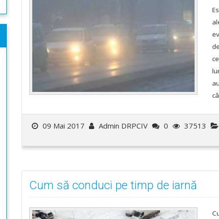
Es
al
ev
de
ce
lu
au
câ
09 Mai 2017
Admin DRPCIV
0
37513
Cum să conduci pe timp de iarnă
Cu