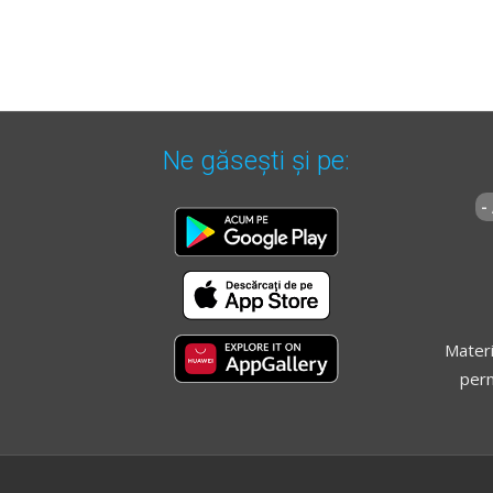
Ne găsești și pe:
-
Materi
perm