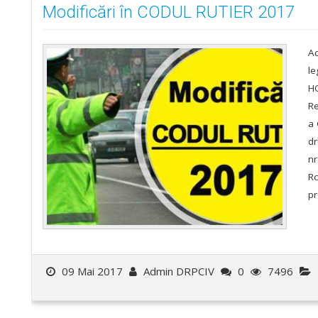
Modificări în CODUL RUTIER 2017
Ac
le
HO
Re
a 
dr
nr
Ro
pr
09 Mai 2017
Admin DRPCIV
0
7496