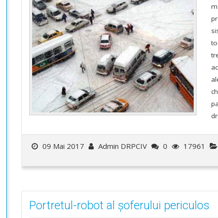
ma
pr
si
to
tr
ac
al
ch
pa
dr
09 Mai 2017
Admin DRPCIV
0
17961
Portretul-robot al șoferului periculos