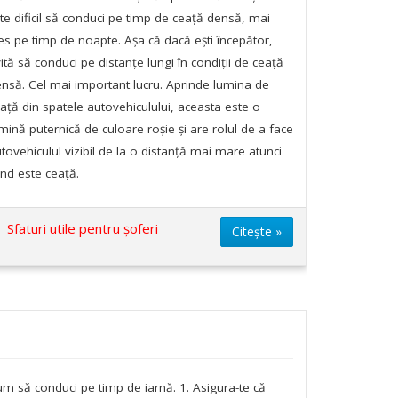
te dificil să conduci pe timp de ceață densă, mai
es pe timp de noapte. Așa că dacă ești începător,
ită să conduci pe distanțe lungi în condiții de ceață
nsă. Cel mai important lucru. Aprinde lumina de
ață din spatele autovehiculului, aceasta este o
mină puternică de culoare roșie și are rolul de a face
tovehiculul vizibil de la o distanță mai mare atunci
nd este ceață.
Sfaturi utile pentru șoferi
Citește »
m să conduci pe timp de iarnă. 1. Asigura-te că