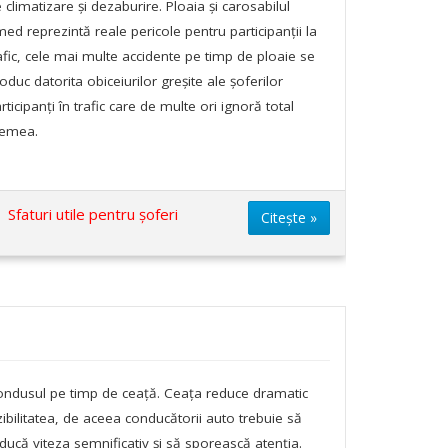
 climatizare și dezaburire. Ploaia și carosabilul
ed reprezintă reale pericole pentru participanții la
afic, cele mai multe accidente pe timp de ploaie se
oduc datorita obiceiurilor greșite ale șoferilor
rticipanți în trafic care de multe ori ignoră total
remea.
Sfaturi utile pentru șoferi
Citește »
ndusul pe timp de ceață. Ceața reduce dramatic
zibilitatea, de aceea conducătorii auto trebuie să
ducă viteza semnificativ și să sporească atenția.