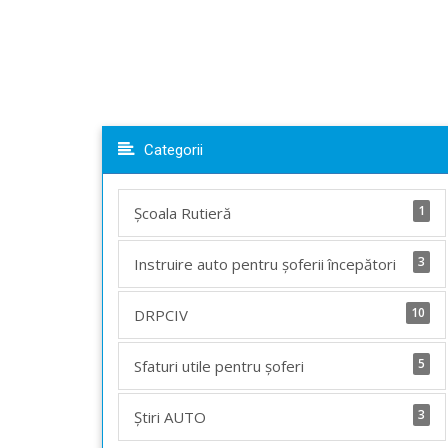
Categorii
1
Școala Rutieră
3
Instruire auto pentru șoferii începători
10
DRPCIV
5
Sfaturi utile pentru șoferi
3
Știri AUTO