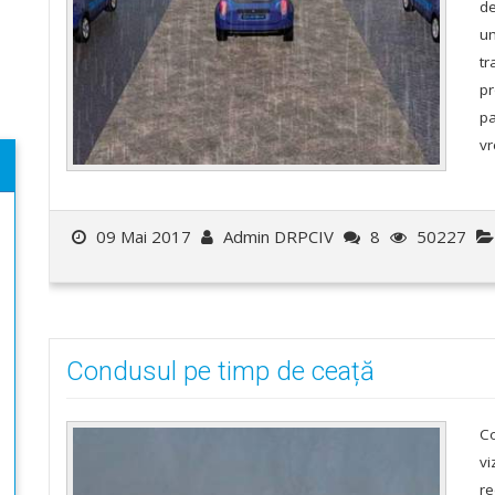
de
um
tr
pr
pa
v
09 Mai 2017
Admin DRPCIV
8
50227
Condusul pe timp de ceață
Co
vi
re