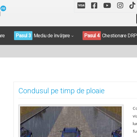
are
Pasul 3
Mediu de învățare
Pasul 4
Chestionare DR
Condusul pe timp de ploaie
Co
vi
lu
fu