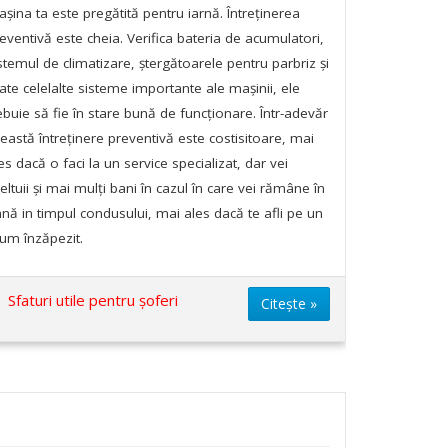
șina ta este pregătită pentru iarnă. Întreținerea
eventivă este cheia. Verifica bateria de acumulatori,
stemul de climatizare, ștergătoarele pentru parbriz și
ate celelalte sisteme importante ale mașinii, ele
ebuie să fie în stare bună de funcționare. Într-adevăr
eastă întreținere preventivă este costisitoare, mai
es dacă o faci la un service specializat, dar vei
eltuii și mai mulți bani în cazul în care vei rămâne în
nă in timpul condusului, mai ales dacă te afli pe un
um înzăpezit.
Sfaturi utile pentru șoferi
Citește »