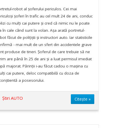
rtretul-robot al șoferului periculos. Cei mai
riculoși șoferi în trafic au cel mult 24 de ani, conduc
lizi cu mulți cai putere și cred că nimic nu le poate
a în cale când sunt la volan. Așa arată portretul-
bot făcut de polițiști și instructori auto. Iar statisticile
nfirmă - mai mult de un sfert din accidentele grave
nt produse de tineri. Șoferul de care trebuie să ne
rim are până în 25 de ani și a luat permisul imediat
pă majorat. Părinții i-au făcut cadou o mașina cu
lți cai putere, deloc compatibilă cu doza de
conștientă a posesorului.
Știri AUTO
Citește »