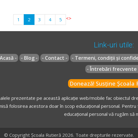
<
>
1
2
3
4
5
Link-uri utile:
 Acasă -
- Blog -
- Contact -
- Termeni, condiții și confide
- Întrebări frecvente 
Donează! Susține Școala R
alele prezentate pe această aplicație web/mobile fac obiectul drep
isă folosirea acestora doar în scop educațional personal. Pentru f
educațional personal vă rugăm să n
© Copyright Școala Rutieră 2026. Toate drepturile rezervate.