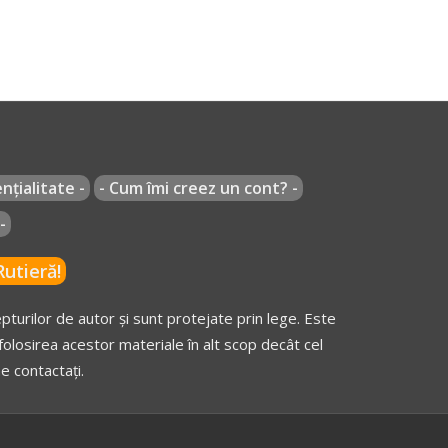
nțialitate -
- Cum îmi creez un cont? -
-
utieră!
turilor de autor și sunt protejate prin lege. Este
olosirea acestor materiale în alt scop decât cel
e contactați.