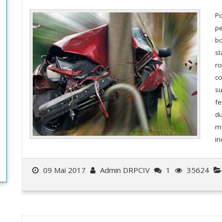
Po
pe
bo
st
ro
co
su
fe
du
mu
in
09 Mai 2017
Admin DRPCIV
1
35624